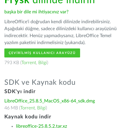
Frysk
dilinde indirin
başka bir dile mi ihtiyacınız var?
LibreOffice'i doğrudan kendi dilinizde indirebilirsiniz.
Aşağıdaki düğme, sadece dilinizdeki kullanıcı arayüzünü
indirecektir. Henüz yapmadıysanız, LibreOffice Temel
yazılım paketini indirmelisiniz (yukarıda).
ÇEVIRILMIŞ KULLANICI ARAYÜZÜ
793 KB (
Torrent
,
Bilgi
)
SDK ve Kaynak kodu
SDK'yı indir
LibreOffice_25.8.5_MacOS_x86-64_sdk.dmg
46 MB (
Torrent
,
Bilgi
)
Kaynak kodu indir
libreoffice-25.8.5.2.tar.xz