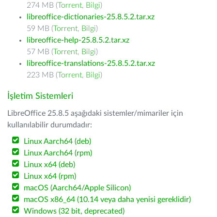
274 MB (
Torrent
,
Bilgi
)
libreoffice-dictionaries-25.8.5.2.tar.xz
59 MB (
Torrent
,
Bilgi
)
libreoffice-help-25.8.5.2.tar.xz
57 MB (
Torrent
,
Bilgi
)
libreoffice-translations-25.8.5.2.tar.xz
223 MB (
Torrent
,
Bilgi
)
İşletim Sistemleri
LibreOffice 25.8.5 aşağıdaki sistemler/mimariler için
kullanılabilir durumdadır:
Linux Aarch64 (deb)
Linux Aarch64 (rpm)
Linux x64 (deb)
Linux x64 (rpm)
macOS (Aarch64/Apple Silicon)
macOS x86_64 (10.14 veya daha yenisi gereklidir)
Windows (32 bit, deprecated)