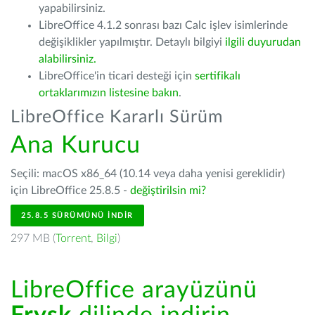
yapabilirsiniz.
LibreOffice 4.1.2 sonrası bazı Calc işlev isimlerinde
değişiklikler yapılmıştır. Detaylı bilgiyi
ilgili duyurudan
alabilirsiniz.
LibreOffice'in ticari desteği için
sertifikalı
ortaklarımızın listesine bakın
.
LibreOffice Kararlı Sürüm
Ana Kurucu
Seçili: macOS x86_64 (10.14 veya daha yenisi gereklidir)
için LibreOffice 25.8.5 -
değiştirilsin mi?
25.8.5 SÜRÜMÜNÜ İNDIR
297 MB (
Torrent
,
Bilgi
)
LibreOffice arayüzünü