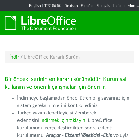
English
|
中文 (简体)
|
Deutsch
|
Español
|
Français
|
Italiano
|
More...
İndir
/
LibreOffice Kararlı Sürüm
Bir önceki serinin en kararlı sürümüdür. Kurumsal
kullanım ve önemli çalışmalar için önerilir.
İndirmeye başlamadan önce lütfen bilgisayarınız için
sistem gereksinimlerini kontrol ediniz.
Türkçe yazım denetleyicisi Zemberek
eklentisini
indirmek için tıklayın
. LibreOffice
kurulumunu gerçekleştirdikten sonra eklenti
kurulumunu
Araçlar - Ektenti Yöneticisi -Ekle
yoluyla