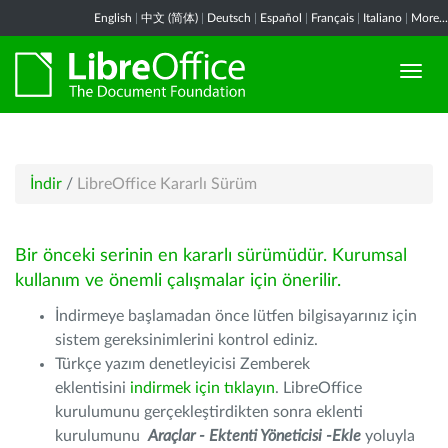
English
|
中文 (简体)
|
Deutsch
|
Español
|
Français
|
Italiano
|
More...
İndir
/
LibreOffice Kararlı Sürüm
Bir önceki serinin en kararlı sürümüdür. Kurumsal
kullanım ve önemli çalışmalar için önerilir.
İndirmeye başlamadan önce lütfen bilgisayarınız için
sistem gereksinimlerini kontrol ediniz.
Türkçe yazım denetleyicisi Zemberek
eklentisini
indirmek için tıklayın
. LibreOffice
kurulumunu gerçekleştirdikten sonra eklenti
kurulumunu
Araçlar - Ektenti Yöneticisi -Ekle
yoluyla