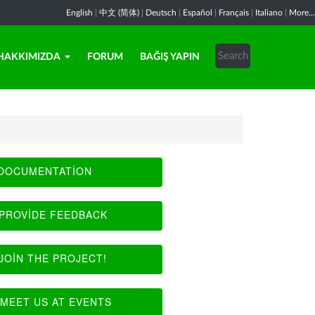
English
|
中文 (简体)
|
Deutsch
|
Español
|
Français
|
Italiano
|
More...
HAKKIMIZDA
FORUM
BAĞIŞ YAPIN
DOCUMENTATION
PROVIDE FEEDBACK
JOIN THE PROJECT!
MEET US AT EVENTS