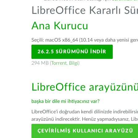
LibreOffice Kararlı S
Ana Kurucu
Seçili: macOS x86_64 (10.14 veya daha yenisi gerek
26.2.5 SÜRÜMÜNÜ İNDIR
294 MB (
Torrent
,
Bilgi
)
LibreOffice arayüzün
başka bir dile mi ihtiyacınız var?
LibreOffice'i doğrudan kendi dilinizde indirebilirs
arayüzünü indirecektir. Henüz yapmadıysanız, Libre
ÇEVIRILMIŞ KULLANICI ARAYÜZÜ