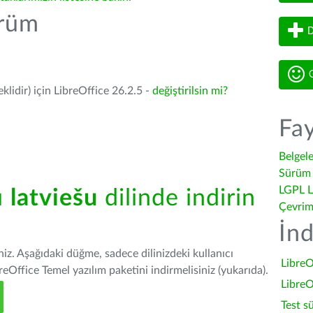
ürüm
D
G
lidir) için LibreOffice 26.2.5 -
değiştirilsin mi?
Fay
Belgel
Sürüm 
LGPL L
ü
latviešu
dilinde indirin
Çevrim
İnd
iniz. Aşağıdaki düğme, sadece dilinizdeki kullanıcı
LibreO
Office Temel yazılım paketini indirmelisiniz (yukarıda).
LibreO
Test s