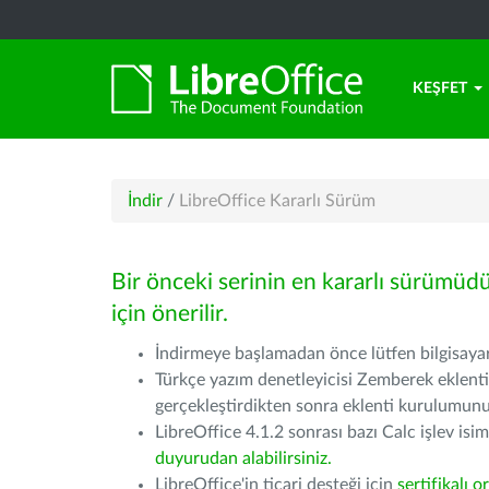
KEŞFET
İndir
/
LibreOffice Kararlı Sürüm
Bir önceki serinin en kararlı sürümüd
için önerilir.
İndirmeye başlamadan önce lütfen bilgisayarı
Türkçe yazım denetleyicisi Zemberek eklenti
gerçekleştirdikten sonra eklenti kurulumu
LibreOffice 4.1.2 sonrası bazı Calc işlev isiml
duyurudan alabilirsiniz.
LibreOffice'in ticari desteği için
sertifikalı o