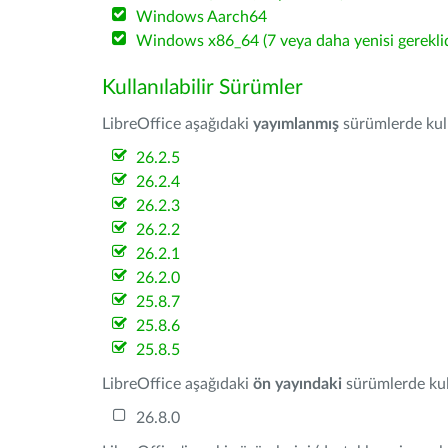
Windows Aarch64
Windows x86_64 (7 veya daha yenisi gereklid
Kullanılabilir Sürümler
LibreOffice aşağıdaki
yayımlanmış
sürümlerde kulla
26.2.5
26.2.4
26.2.3
26.2.2
26.2.1
26.2.0
25.8.7
25.8.6
25.8.5
LibreOffice aşağıdaki
ön yayındaki
sürümlerde kull
26.8.0