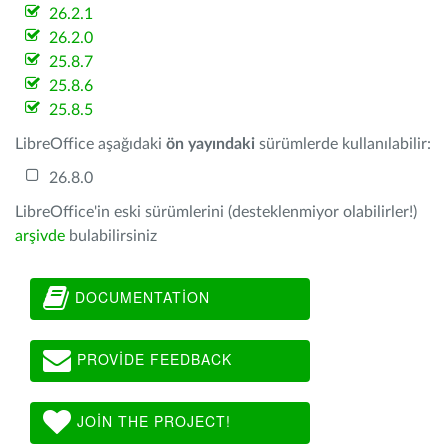
26.2.1
26.2.0
25.8.7
25.8.6
25.8.5
LibreOffice aşağıdaki
ön yayındaki
sürümlerde kullanılabilir:
26.8.0
LibreOffice'in eski sürümlerini (desteklenmiyor olabilirler!)
arşivde
bulabilirsiniz
DOCUMENTATION
PROVIDE FEEDBACK
JOIN THE PROJECT!