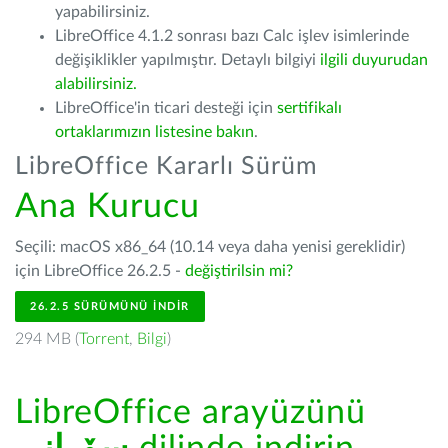
yapabilirsiniz.
LibreOffice 4.1.2 sonrası bazı Calc işlev isimlerinde
değişiklikler yapılmıştır. Detaylı bilgiyi
ilgili duyurudan
alabilirsiniz.
LibreOffice'in ticari desteği için
sertifikalı
ortaklarımızın listesine bakın
.
LibreOffice Kararlı Sürüm
Ana Kurucu
Seçili: macOS x86_64 (10.14 veya daha yenisi gereklidir)
için LibreOffice 26.2.5 -
değiştirilsin mi?
26.2.5 SÜRÜMÜNÜ İNDIR
294 MB (
Torrent
,
Bilgi
)
LibreOffice arayüzünü