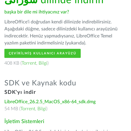
سۆرانی
dilinde indirin
başka bir dile mi ihtiyacınız var?
LibreOffice'i doğrudan kendi dilinizde indirebilirsiniz.
Aşağıdaki düğme, sadece dilinizdeki kullanıcı arayüzünü
indirecektir. Henüz yapmadıysanız, LibreOffice Temel
yazılım paketini indirmelisiniz (yukarıda).
ÇEVIRILMIŞ KULLANICI ARAYÜZÜ
408 KB (
Torrent
,
Bilgi
)
SDK ve Kaynak kodu
SDK'yı indir
LibreOffice_26.2.5_MacOS_x86-64_sdk.dmg
54 MB (
Torrent
,
Bilgi
)
İşletim Sistemleri