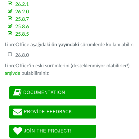
26.2.1
26.2.0
25.8.7
25.8.6
25.8.5
LibreOffice aşağıdaki
ön yayındaki
sürümlerde kullanılabilir:
26.8.0
LibreOffice'in eski sürümlerini (desteklenmiyor olabilirler!)
arşivde
bulabilirsiniz
DOCUMENTATION
PROVIDE FEEDBACK
JOIN THE PROJECT!