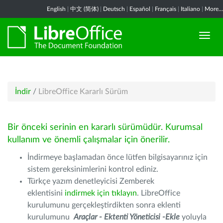
English
|
中文 (简体)
|
Deutsch
|
Español
|
Français
|
Italiano
|
More...
İndir
/
LibreOffice Kararlı Sürüm
Bir önceki serinin en kararlı sürümüdür. Kurumsal
kullanım ve önemli çalışmalar için önerilir.
İndirmeye başlamadan önce lütfen bilgisayarınız için
sistem gereksinimlerini kontrol ediniz.
Türkçe yazım denetleyicisi Zemberek
eklentisini
indirmek için tıklayın
. LibreOffice
kurulumunu gerçekleştirdikten sonra eklenti
kurulumunu
Araçlar - Ektenti Yöneticisi -Ekle
yoluyla