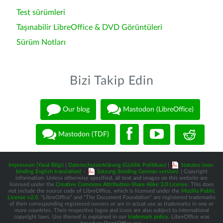
Test sürümleri
Taşınabilir LibreOffice & DVD Görüntüleri
Sürüm Notları
Bizi Takip Edin
Our blog
Mastodon (LibreOffice)
Mastodon (TDF)
Impressum (Yasal Bilgi)
|
Datenschutzerklärung (Gizlilik Politikası)
|
Statutes (non-
binding English translation)
-
Satzung (binding German version)
| Copyright
information: Unless otherwise specified, all text and images on this website are
licensed under the
Creative Commons Attribution-Share Alike 3.0 License
. This does
not include the source code of LibreOffice, which is licensed under the
Mozilla Public
License v2.0
. “LibreOffice” and “The Document Foundation” are registered trademarks
of their corresponding registered owners or are in actual use as trademarks in one or
more countries. Their respective logos and icons are also subject to international
copyright laws. Use thereof is explained in our
trademark policy
. LibreOffice was