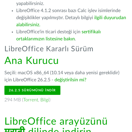
yapabilirsiniz.
LibreOffice 4.1.2 sonrası bazı Calc işlev isimlerinde
değişiklikler yapılmıştır. Detaylı bilgiyi
ilgili duyurudan
alabilirsiniz.
LibreOffice'in ticari desteği için
sertifikalı
ortaklarımızın listesine bakın
.
LibreOffice Kararlı Sürüm
Ana Kurucu
Seçili: macOS x86_64 (10.14 veya daha yenisi gereklidir)
için LibreOffice 26.2.5 -
değiştirilsin mi?
26.2.5 SÜRÜMÜNÜ İNDIR
294 MB (
Torrent
,
Bilgi
)
LibreOffice arayüzünü