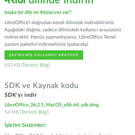
मराठी
dilinde indirin
başka bir dile mi ihtiyacınız var?
LibreOffice'i doğrudan kendi dilinizde indirebilirsiniz.
Aşağıdaki düğme, sadece dilinizdeki kullanıcı arayüzünü
indirecektir. Henüz yapmadıysanız, LibreOffice Temel
yazılım paketini indirmelisiniz (yukarıda).
ÇEVIRILMIŞ KULLANICI ARAYÜZÜ
453 KB (
Torrent
,
Bilgi
)
SDK ve Kaynak kodu
SDK'yı indir
LibreOffice_26.2.5_MacOS_x86-64_sdk.dmg
54 MB (
Torrent
,
Bilgi
)
İşletim Sistemleri