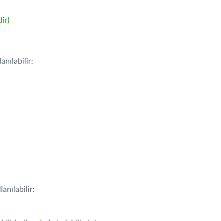
ir)
nılabilir:
anılabilir: