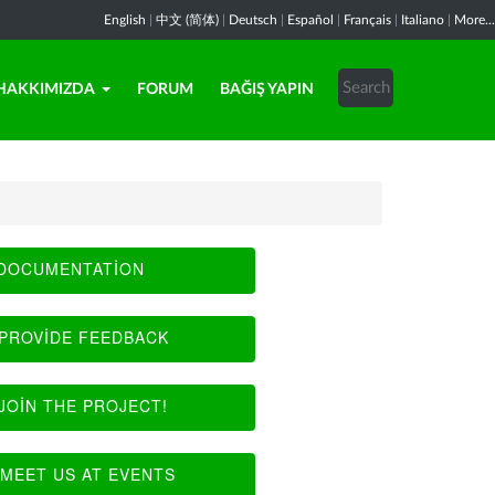
English
|
中文 (简体)
|
Deutsch
|
Español
|
Français
|
Italiano
|
More...
HAKKIMIZDA
FORUM
BAĞIŞ YAPIN
DOCUMENTATION
PROVIDE FEEDBACK
JOIN THE PROJECT!
MEET US AT EVENTS