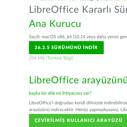
LibreOffice Kararlı S
Ana Kurucu
Seçili: macOS x86_64 (10.14 veya daha yenisi gerek
26.2.5 SÜRÜMÜNÜ İNDIR
294 MB (
Torrent
,
Bilgi
)
LibreOffice arayüzün
başka bir dile mi ihtiyacınız var?
LibreOffice'i doğrudan kendi dilinizde indirebilirs
arayüzünü indirecektir. Henüz yapmadıysanız, Libre
ÇEVIRILMIŞ KULLANICI ARAYÜZÜ