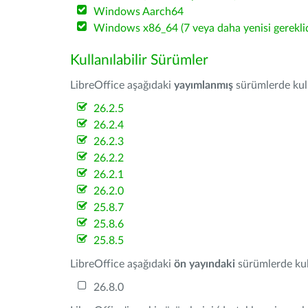
Windows Aarch64
Windows x86_64 (7 veya daha yenisi gereklid
Kullanılabilir Sürümler
LibreOffice aşağıdaki
yayımlanmış
sürümlerde kulla
26.2.5
26.2.4
26.2.3
26.2.2
26.2.1
26.2.0
25.8.7
25.8.6
25.8.5
LibreOffice aşağıdaki
ön yayındaki
sürümlerde kull
26.8.0