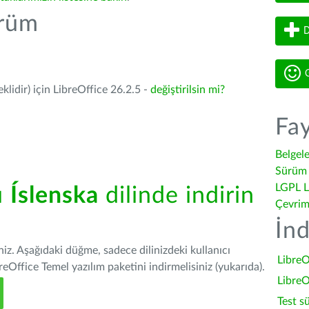
ürüm
D
G
lidir) için LibreOffice 26.2.5 -
değiştirilsin mi?
Fay
Belgel
Sürüm 
LGPL L
ü
Íslenska
dilinde indirin
Çevrim
İnd
iniz. Aşağıdaki düğme, sadece dilinizdeki kullanıcı
LibreO
Office Temel yazılım paketini indirmelisiniz (yukarıda).
LibreO
Test s