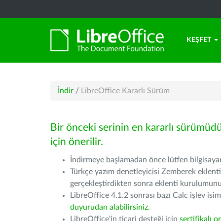
KEŞFET
İndir
/
LibreOffice Kararlı Sürüm
Bir önceki serinin en kararlı sürümüd
için önerilir.
İndirmeye başlamadan önce lütfen bilgisayarı
Türkçe yazım denetleyicisi Zemberek eklenti
gerçekleştirdikten sonra eklenti kurulumu
LibreOffice 4.1.2 sonrası bazı Calc işlev isiml
duyurudan alabilirsiniz.
LibreOffice'in ticari desteği için
sertifikalı o