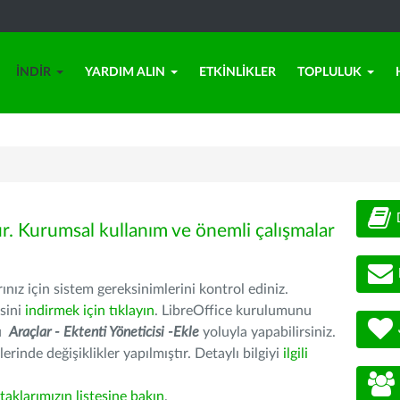
İNDIR
YARDIM ALIN
ETKINLIKLER
TOPLULUK
ür. Kurumsal kullanım ve önemli çalışmalar
nız için sistem gereksinimlerini kontrol ediniz.
sini
indirmek için tıklayın
. LibreOffice kurulumunu
nu
Araçlar - Ektenti Yöneticisi -Ekle
yoluyla yapabilirsiniz.
erinde değişiklikler yapılmıştır. Detaylı bilgiyi
ilgili
rtaklarımızın listesine bakın
.