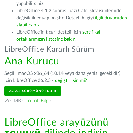
yapabilirsiniz.
LibreOffice 4.1.2 sonrası bazı Calc işlev isimlerinde
değişiklikler yapılmıştır. Detaylı bilgiyi
ilgili duyurudan
alabilirsiniz.
LibreOffice'in ticari desteği için
sertifikalı
ortaklarımızın listesine bakın
.
LibreOffice Kararlı Sürüm
Ana Kurucu
Seçili: macOS x86_64 (10.14 veya daha yenisi gereklidir)
için LibreOffice 26.2.5 -
değiştirilsin mi?
26.2.5 SÜRÜMÜNÜ İNDIR
294 MB (
Torrent
,
Bilgi
)
LibreOffice arayüzünü