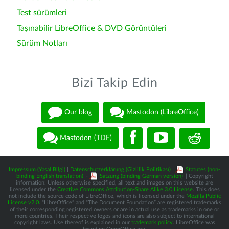
Test sürümleri
Taşınabilir LibreOffice & DVD Görüntüleri
Sürüm Notları
Bizi Takip Edin
Our blog
Mastodon (LibreOffice)
Mastodon (TDF)
Impressum (Yasal Bilgi)
|
Datenschutzerklärung (Gizlilik Politikası)
|
Statutes (non-
binding English translation)
-
Satzung (binding German version)
| Copyright
information: Unless otherwise specified, all text and images on this website are
licensed under the
Creative Commons Attribution-Share Alike 3.0 License
. This does
not include the source code of LibreOffice, which is licensed under the
Mozilla Public
License v2.0
. “LibreOffice” and “The Document Foundation” are registered trademarks
of their corresponding registered owners or are in actual use as trademarks in one or
more countries. Their respective logos and icons are also subject to international
copyright laws. Use thereof is explained in our
trademark policy
. LibreOffice was