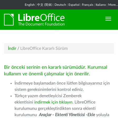
English
|
中文 (简体)
|
Deutsch
|
Español
|
Français
|
Italiano
|
More...
İndir
/
LibreOffice Kararlı Sürüm
Bir önceki serinin en kararlı sürümüdür. Kurumsal
kullanım ve önemli çalışmalar için önerilir.
İndirmeye başlamadan önce lütfen bilgisayarınız için
sistem gereksinimlerini kontrol ediniz.
Türkçe yazım denetleyicisi Zemberek
eklentisini
indirmek için tıklayın
. LibreOffice
kurulumunu gerçekleştirdikten sonra eklenti
kurulumunu
Araçlar - Ektenti Yöneticisi -Ekle
yoluyla