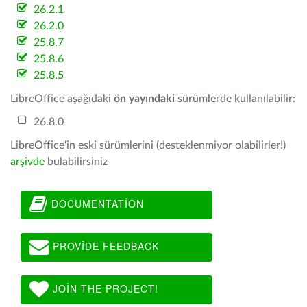
26.2.1
26.2.0
25.8.7
25.8.6
25.8.5
LibreOffice aşağıdaki
ön yayındaki
sürümlerde kullanılabilir:
26.8.0
LibreOffice'in eski sürümlerini (desteklenmiyor olabilirler!)
arşivde
bulabilirsiniz
DOCUMENTATION
PROVIDE FEEDBACK
JOIN THE PROJECT!