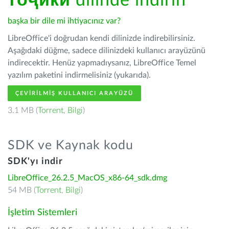
тоҷикӣ
dilinde indirin
başka bir dile mi ihtiyacınız var?
LibreOffice'i doğrudan kendi dilinizde indirebilirsiniz.
Aşağıdaki düğme, sadece dilinizdeki kullanıcı arayüzünü
indirecektir. Henüz yapmadıysanız, LibreOffice Temel
yazılım paketini indirmelisiniz (yukarıda).
ÇEVIRILMIŞ KULLANICI ARAYÜZÜ
3.1 MB (
Torrent
,
Bilgi
)
SDK ve Kaynak kodu
SDK'yı indir
LibreOffice_26.2.5_MacOS_x86-64_sdk.dmg
54 MB (
Torrent
,
Bilgi
)
İşletim Sistemleri