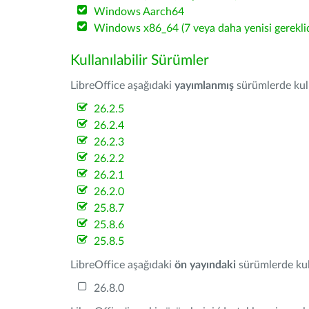
Windows Aarch64
Windows x86_64 (7 veya daha yenisi gereklid
Kullanılabilir Sürümler
LibreOffice aşağıdaki
yayımlanmış
sürümlerde kulla
26.2.5
26.2.4
26.2.3
26.2.2
26.2.1
26.2.0
25.8.7
25.8.6
25.8.5
LibreOffice aşağıdaki
ön yayındaki
sürümlerde kull
26.8.0