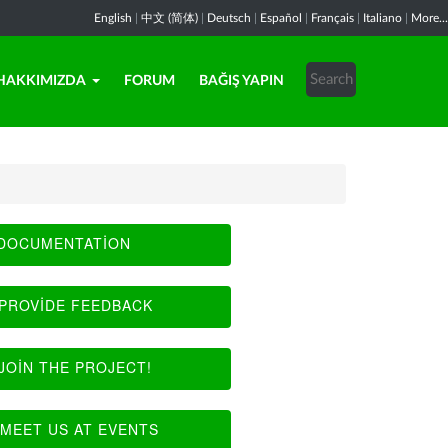
English
|
中文 (简体)
|
Deutsch
|
Español
|
Français
|
Italiano
|
More...
HAKKIMIZDA
FORUM
BAĞIŞ YAPIN
DOCUMENTATION
PROVIDE FEEDBACK
JOIN THE PROJECT!
MEET US AT EVENTS