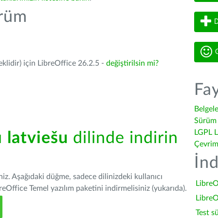
ürüm
D
G
lidir) için LibreOffice 26.2.5 -
değiştirilsin mi?
Fay
Belgel
Sürüm 
LGPL L
ü
latviešu
dilinde indirin
Çevrim
İnd
iniz. Aşağıdaki düğme, sadece dilinizdeki kullanıcı
LibreO
Office Temel yazılım paketini indirmelisiniz (yukarıda).
LibreO
Test s