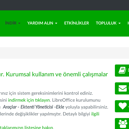
İNDIR
YARDIM ALIN
ETKINLIKLER
TOPLULUK
ür. Kurumsal kullanım ve önemli çalışmalar
nız için sistem gereksinimlerini kontrol ediniz.
sini
indirmek için tıklayın
. LibreOffice kurulumunu
nu
Araçlar - Ektenti Yöneticisi -Ekle
yoluyla yapabilirsiniz.
erinde değişiklikler yapılmıştır. Detaylı bilgiyi
ilgili
rtaklarımızın listesine bakın
.