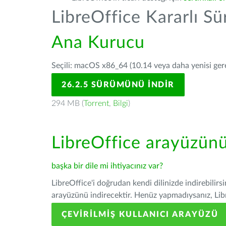
LibreOffice Kararlı S
Ana Kurucu
Seçili: macOS x86_64 (10.14 veya daha yenisi gerek
26.2.5 SÜRÜMÜNÜ İNDIR
294 MB (
Torrent
,
Bilgi
)
LibreOffice arayüzün
başka bir dile mi ihtiyacınız var?
LibreOffice'i doğrudan kendi dilinizde indirebilirs
arayüzünü indirecektir. Henüz yapmadıysanız, Libre
ÇEVIRILMIŞ KULLANICI ARAYÜZÜ