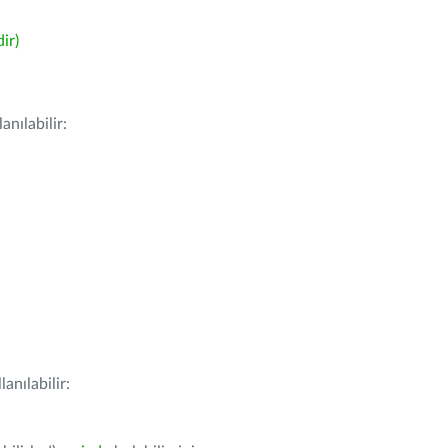
ir)
nılabilir:
anılabilir: