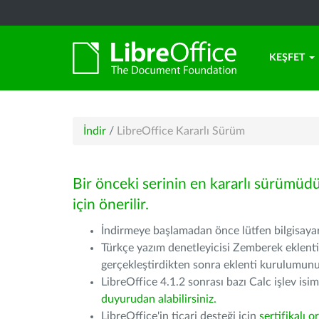
KEŞFET
İndir
/
LibreOffice Kararlı Sürüm
Bir önceki serinin en kararlı sürümüd
için önerilir.
İndirmeye başlamadan önce lütfen bilgisayarı
Türkçe yazım denetleyicisi Zemberek eklenti
gerçekleştirdikten sonra eklenti kurulumu
LibreOffice 4.1.2 sonrası bazı Calc işlev isiml
duyurudan alabilirsiniz.
LibreOffice'in ticari desteği için
sertifikalı o