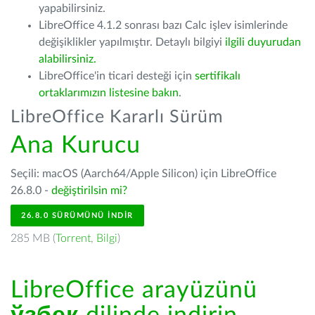
yapabilirsiniz.
LibreOffice 4.1.2 sonrası bazı Calc işlev isimlerinde
değişiklikler yapılmıştır. Detaylı bilgiyi
ilgili duyurudan
alabilirsiniz.
LibreOffice'in ticari desteği için
sertifikalı
ortaklarımızın listesine bakın
.
LibreOffice Kararlı Sürüm
Ana Kurucu
Seçili: macOS (Aarch64/Apple Silicon) için LibreOffice
26.8.0 -
değiştirilsin mi?
26.8.0 SÜRÜMÜNÜ İNDIR
285 MB (
Torrent
,
Bilgi
)
LibreOffice arayüzünü