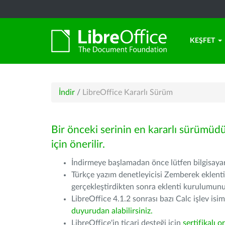
KEŞFET
İndir
/
LibreOffice Kararlı Sürüm
Bir önceki serinin en kararlı sürümüd
için önerilir.
İndirmeye başlamadan önce lütfen bilgisayarı
Türkçe yazım denetleyicisi Zemberek eklenti
gerçekleştirdikten sonra eklenti kurulumu
LibreOffice 4.1.2 sonrası bazı Calc işlev isiml
duyurudan alabilirsiniz.
LibreOffice'in ticari desteği için
sertifikalı o