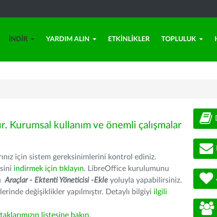
İNDIR
YARDIM ALIN
ETKINLIKLER
TOPLULUK
ür. Kurumsal kullanım ve önemli çalışmalar
nız için sistem gereksinimlerini kontrol ediniz.
sini
indirmek için tıklayın
. LibreOffice kurulumunu
nu
Araçlar - Ektenti Yöneticisi -Ekle
yoluyla yapabilirsiniz.
erinde değişiklikler yapılmıştır. Detaylı bilgiyi
ilgili
rtaklarımızın listesine bakın
.