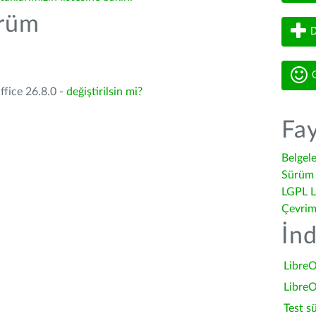
ürüm
D
G
ffice 26.8.0 -
değiştirilsin mi?
Fay
Belgel
Sürüm 
LGPL L
Çevrim
İnd
LibreO
LibreO
Test s