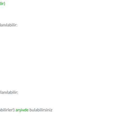
ir)
nılabilir:
anılabilir:
bilirler!)
arşivde
bulabilirsiniz