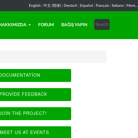
English
|
中文 (简体)
|
Deutsch
|
Español
|
Français
|
Italiano
|
More...
HAKKIMIZDA
FORUM
BAĞIŞ YAPIN
DOCUMENTATION
PROVIDE FEEDBACK
JOIN THE PROJECT!
MEET US AT EVENTS