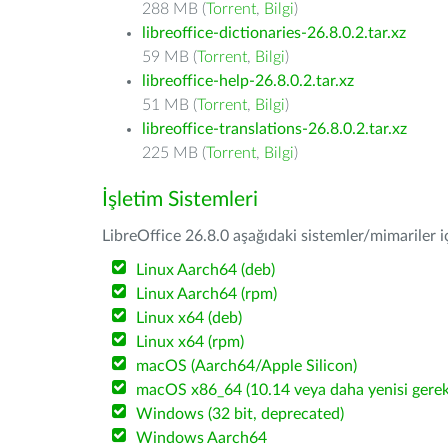
288 MB (
Torrent
,
Bilgi
)
libreoffice-dictionaries-26.8.0.2.tar.xz
59 MB (
Torrent
,
Bilgi
)
libreoffice-help-26.8.0.2.tar.xz
51 MB (
Torrent
,
Bilgi
)
libreoffice-translations-26.8.0.2.tar.xz
225 MB (
Torrent
,
Bilgi
)
İşletim Sistemleri
LibreOffice 26.8.0 aşağıdaki sistemler/mimariler iç
Linux Aarch64 (deb)
Linux Aarch64 (rpm)
Linux x64 (deb)
Linux x64 (rpm)
macOS (Aarch64/Apple Silicon)
macOS x86_64 (10.14 veya daha yenisi gerekl
Windows (32 bit, deprecated)
Windows Aarch64