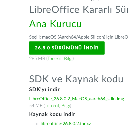
LibreOffice Kararlı S
Ana Kurucu
Seçili: macOS (Aarch64/Apple Silicon) için LibreO
26.8.0 SÜRÜMÜNÜ İNDIR
285 MB (
Torrent
,
Bilgi
)
SDK ve Kaynak kodu
SDK'yı indir
LibreOffice_26.8.0.2_MacOS_aarch64_sdk.dmg
54 MB (
Torrent
,
Bilgi
)
Kaynak kodu indir
libreoffice-26.8.0.2.tar.xz