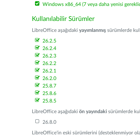
Windows x86_64 (7 veya daha yenisi gereklid
Kullanılabilir Sürümler
LibreOffice aşağıdaki
yayımlanmış
sürümlerde kulla
26.2.5
26.2.4
26.2.3
26.2.2
26.2.1
26.2.0
25.8.7
25.8.6
25.8.5
LibreOffice aşağıdaki
ön yayındaki
sürümlerde kull
26.8.0
LibreOffice'in eski sürümlerini (desteklenmiyor ola