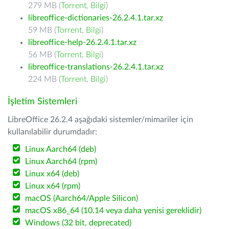
279 MB (
Torrent
,
Bilgi
)
libreoffice-dictionaries-26.2.4.1.tar.xz
59 MB (
Torrent
,
Bilgi
)
libreoffice-help-26.2.4.1.tar.xz
56 MB (
Torrent
,
Bilgi
)
libreoffice-translations-26.2.4.1.tar.xz
224 MB (
Torrent
,
Bilgi
)
İşletim Sistemleri
LibreOffice 26.2.4 aşağıdaki sistemler/mimariler için
kullanılabilir durumdadır:
Linux Aarch64 (deb)
Linux Aarch64 (rpm)
Linux x64 (deb)
Linux x64 (rpm)
macOS (Aarch64/Apple Silicon)
macOS x86_64 (10.14 veya daha yenisi gereklidir)
Windows (32 bit, deprecated)