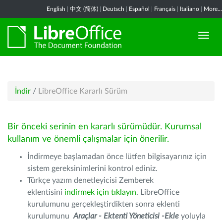
English
|
中文 (简体)
|
Deutsch
|
Español
|
Français
|
Italiano
|
More...
İndir
/
LibreOffice Kararlı Sürüm
Bir önceki serinin en kararlı sürümüdür. Kurumsal
kullanım ve önemli çalışmalar için önerilir.
İndirmeye başlamadan önce lütfen bilgisayarınız için
sistem gereksinimlerini kontrol ediniz.
Türkçe yazım denetleyicisi Zemberek
eklentisini
indirmek için tıklayın
. LibreOffice
kurulumunu gerçekleştirdikten sonra eklenti
kurulumunu
Araçlar - Ektenti Yöneticisi -Ekle
yoluyla