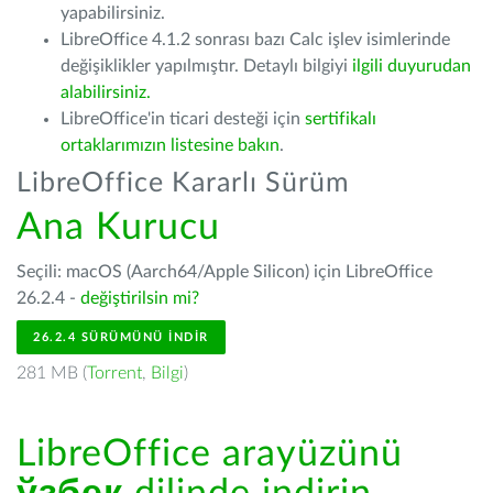
yapabilirsiniz.
LibreOffice 4.1.2 sonrası bazı Calc işlev isimlerinde
değişiklikler yapılmıştır. Detaylı bilgiyi
ilgili duyurudan
alabilirsiniz.
LibreOffice'in ticari desteği için
sertifikalı
ortaklarımızın listesine bakın
.
LibreOffice Kararlı Sürüm
Ana Kurucu
Seçili: macOS (Aarch64/Apple Silicon) için LibreOffice
26.2.4 -
değiştirilsin mi?
26.2.4 SÜRÜMÜNÜ İNDIR
281 MB (
Torrent
,
Bilgi
)
LibreOffice arayüzünü