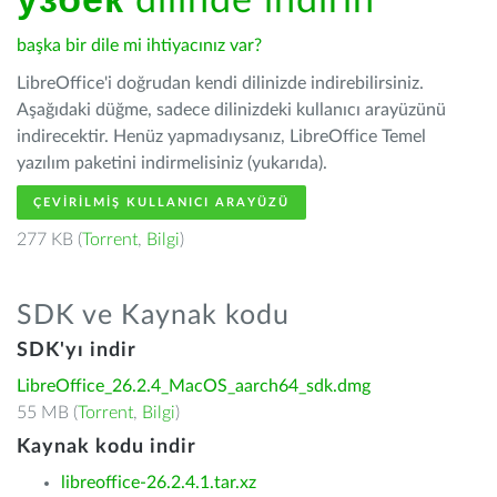
ўзбек
dilinde indirin
başka bir dile mi ihtiyacınız var?
LibreOffice'i doğrudan kendi dilinizde indirebilirsiniz.
Aşağıdaki düğme, sadece dilinizdeki kullanıcı arayüzünü
indirecektir. Henüz yapmadıysanız, LibreOffice Temel
yazılım paketini indirmelisiniz (yukarıda).
ÇEVIRILMIŞ KULLANICI ARAYÜZÜ
277 KB (
Torrent
,
Bilgi
)
SDK ve Kaynak kodu
SDK'yı indir
LibreOffice_26.2.4_MacOS_aarch64_sdk.dmg
55 MB (
Torrent
,
Bilgi
)
Kaynak kodu indir
libreoffice-26.2.4.1.tar.xz