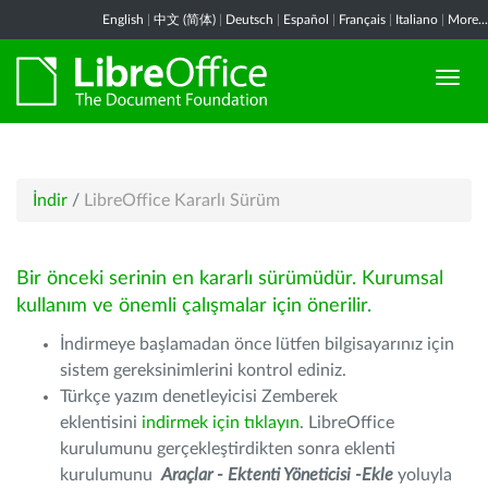
English
|
中文 (简体)
|
Deutsch
|
Español
|
Français
|
Italiano
|
More...
İndir
/
LibreOffice Kararlı Sürüm
Bir önceki serinin en kararlı sürümüdür. Kurumsal
kullanım ve önemli çalışmalar için önerilir.
İndirmeye başlamadan önce lütfen bilgisayarınız için
sistem gereksinimlerini kontrol ediniz.
Türkçe yazım denetleyicisi Zemberek
eklentisini
indirmek için tıklayın
. LibreOffice
kurulumunu gerçekleştirdikten sonra eklenti
kurulumunu
Araçlar - Ektenti Yöneticisi -Ekle
yoluyla