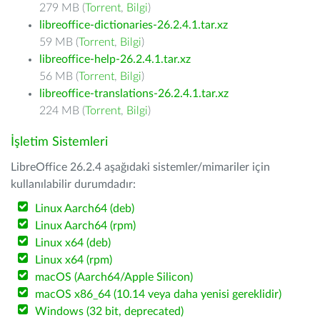
279 MB (
Torrent
,
Bilgi
)
libreoffice-dictionaries-26.2.4.1.tar.xz
59 MB (
Torrent
,
Bilgi
)
libreoffice-help-26.2.4.1.tar.xz
56 MB (
Torrent
,
Bilgi
)
libreoffice-translations-26.2.4.1.tar.xz
224 MB (
Torrent
,
Bilgi
)
İşletim Sistemleri
LibreOffice 26.2.4 aşağıdaki sistemler/mimariler için
kullanılabilir durumdadır:
Linux Aarch64 (deb)
Linux Aarch64 (rpm)
Linux x64 (deb)
Linux x64 (rpm)
macOS (Aarch64/Apple Silicon)
macOS x86_64 (10.14 veya daha yenisi gereklidir)
Windows (32 bit, deprecated)