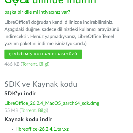
ଓଡ଼ିଆ
dilinde indirin
başka bir dile mi ihtiyacınız var?
LibreOffice'i doğrudan kendi dilinizde indirebilirsiniz.
Aşağıdaki düğme, sadece dilinizdeki kullanıcı arayüzünü
indirecektir. Henüz yapmadıysanız, LibreOffice Temel
yazılım paketini indirmelisiniz (yukarıda).
ÇEVIRILMIŞ KULLANICI ARAYÜZÜ
466 KB (
Torrent
,
Bilgi
)
SDK ve Kaynak kodu
SDK'yı indir
LibreOffice_26.2.4_MacOS_aarch64_sdk.dmg
55 MB (
Torrent
,
Bilgi
)
Kaynak kodu indir
libreoffice-26.2.4.1.tar.xz