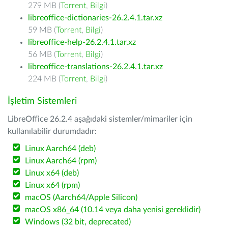
279 MB (
Torrent
,
Bilgi
)
libreoffice-dictionaries-26.2.4.1.tar.xz
59 MB (
Torrent
,
Bilgi
)
libreoffice-help-26.2.4.1.tar.xz
56 MB (
Torrent
,
Bilgi
)
libreoffice-translations-26.2.4.1.tar.xz
224 MB (
Torrent
,
Bilgi
)
İşletim Sistemleri
LibreOffice 26.2.4 aşağıdaki sistemler/mimariler için
kullanılabilir durumdadır:
Linux Aarch64 (deb)
Linux Aarch64 (rpm)
Linux x64 (deb)
Linux x64 (rpm)
macOS (Aarch64/Apple Silicon)
macOS x86_64 (10.14 veya daha yenisi gereklidir)
Windows (32 bit, deprecated)