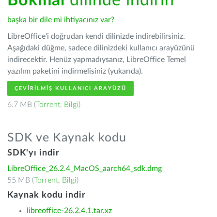
Bokmål
dilinde indirin
başka bir dile mi ihtiyacınız var?
LibreOffice'i doğrudan kendi dilinizde indirebilirsiniz.
Aşağıdaki düğme, sadece dilinizdeki kullanıcı arayüzünü
indirecektir. Henüz yapmadıysanız, LibreOffice Temel
yazılım paketini indirmelisiniz (yukarıda).
ÇEVIRILMIŞ KULLANICI ARAYÜZÜ
6.7 MB (
Torrent
,
Bilgi
)
SDK ve Kaynak kodu
SDK'yı indir
LibreOffice_26.2.4_MacOS_aarch64_sdk.dmg
55 MB (
Torrent
,
Bilgi
)
Kaynak kodu indir
libreoffice-26.2.4.1.tar.xz