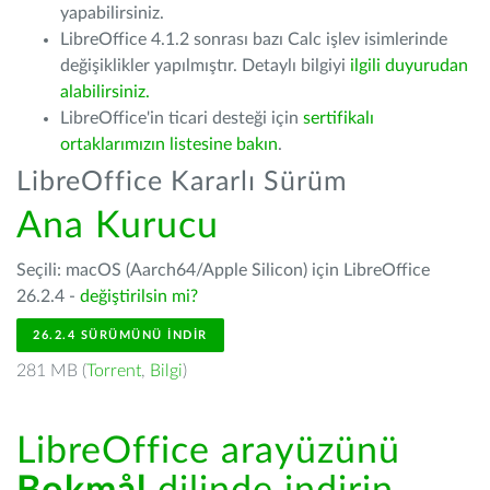
yapabilirsiniz.
LibreOffice 4.1.2 sonrası bazı Calc işlev isimlerinde
değişiklikler yapılmıştır. Detaylı bilgiyi
ilgili duyurudan
alabilirsiniz.
LibreOffice'in ticari desteği için
sertifikalı
ortaklarımızın listesine bakın
.
LibreOffice Kararlı Sürüm
Ana Kurucu
Seçili: macOS (Aarch64/Apple Silicon) için LibreOffice
26.2.4 -
değiştirilsin mi?
26.2.4 SÜRÜMÜNÜ İNDIR
281 MB (
Torrent
,
Bilgi
)
LibreOffice arayüzünü