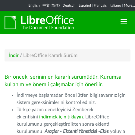
English
|
中文 (简体)
|
Deutsch
|
Español
|
Français
|
Italiano
|
More...
İndir
/
LibreOffice Kararlı Sürüm
Bir önceki serinin en kararlı sürümüdür. Kurumsal
kullanım ve önemli çalışmalar için önerilir.
İndirmeye başlamadan önce lütfen bilgisayarınız için
sistem gereksinimlerini kontrol ediniz.
Türkçe yazım denetleyicisi Zemberek
eklentisini
indirmek için tıklayın
. LibreOffice
kurulumunu gerçekleştirdikten sonra eklenti
kurulumunu
Araçlar - Ektenti Yöneticisi -Ekle
yoluyla