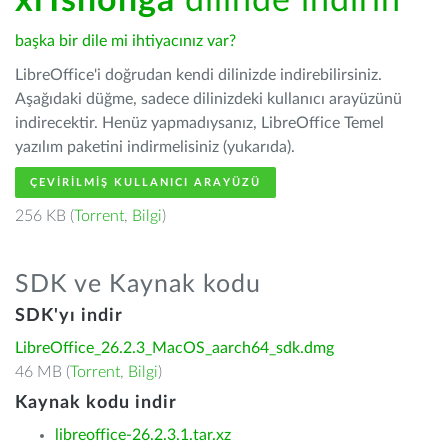
xiTshonga
dilinde indirin
başka bir dile mi ihtiyacınız var?
LibreOffice'i doğrudan kendi dilinizde indirebilirsiniz.
Aşağıdaki düğme, sadece dilinizdeki kullanıcı arayüzünü
indirecektir. Henüz yapmadıysanız, LibreOffice Temel
yazılım paketini indirmelisiniz (yukarıda).
ÇEVIRILMIŞ KULLANICI ARAYÜZÜ
256 KB (
Torrent
,
Bilgi
)
SDK ve Kaynak kodu
SDK'yı indir
LibreOffice_26.2.3_MacOS_aarch64_sdk.dmg
46 MB (
Torrent
,
Bilgi
)
Kaynak kodu indir
libreoffice-26.2.3.1.tar.xz