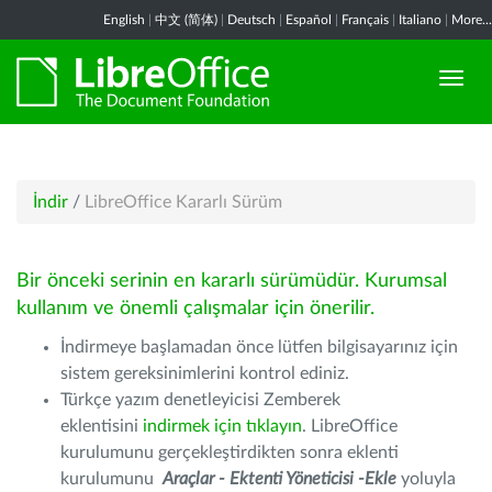
English
|
中文 (简体)
|
Deutsch
|
Español
|
Français
|
Italiano
|
More...
İndir
/
LibreOffice Kararlı Sürüm
Bir önceki serinin en kararlı sürümüdür. Kurumsal
kullanım ve önemli çalışmalar için önerilir.
İndirmeye başlamadan önce lütfen bilgisayarınız için
sistem gereksinimlerini kontrol ediniz.
Türkçe yazım denetleyicisi Zemberek
eklentisini
indirmek için tıklayın
. LibreOffice
kurulumunu gerçekleştirdikten sonra eklenti
kurulumunu
Araçlar - Ektenti Yöneticisi -Ekle
yoluyla