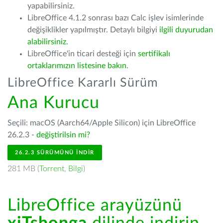
yapabilirsiniz.
LibreOffice 4.1.2 sonrası bazı Calc işlev isimlerinde
değişiklikler yapılmıştır. Detaylı bilgiyi
ilgili duyurudan
alabilirsiniz.
LibreOffice'in ticari desteği için
sertifikalı
ortaklarımızın listesine bakın
.
LibreOffice Kararlı Sürüm
Ana Kurucu
Seçili: macOS (Aarch64/Apple Silicon) için LibreOffice
26.2.3 -
değiştirilsin mi?
26.2.3 SÜRÜMÜNÜ İNDIR
281 MB (
Torrent
,
Bilgi
)
LibreOffice arayüzünü