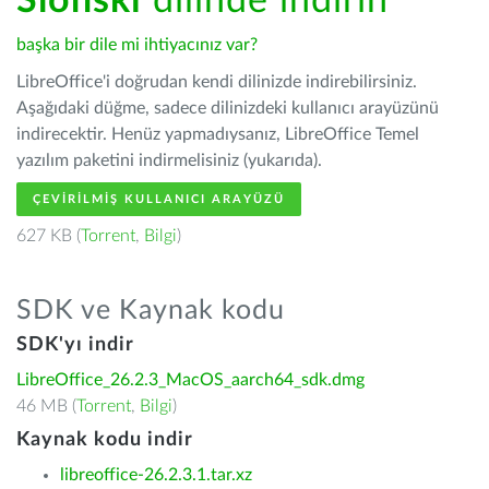
Ślōnski
dilinde indirin
başka bir dile mi ihtiyacınız var?
LibreOffice'i doğrudan kendi dilinizde indirebilirsiniz.
Aşağıdaki düğme, sadece dilinizdeki kullanıcı arayüzünü
indirecektir. Henüz yapmadıysanız, LibreOffice Temel
yazılım paketini indirmelisiniz (yukarıda).
ÇEVIRILMIŞ KULLANICI ARAYÜZÜ
627 KB (
Torrent
,
Bilgi
)
SDK ve Kaynak kodu
SDK'yı indir
LibreOffice_26.2.3_MacOS_aarch64_sdk.dmg
46 MB (
Torrent
,
Bilgi
)
Kaynak kodu indir
libreoffice-26.2.3.1.tar.xz