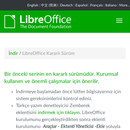
English
|
中文 (简体)
|
Deutsch
|
Español
|
Français
|
Italiano
|
More...
İndir
/
LibreOffice Kararlı Sürüm
Bir önceki serinin en kararlı sürümüdür. Kurumsal
kullanım ve önemli çalışmalar için önerilir.
İndirmeye başlamadan önce lütfen bilgisayarınız için
sistem gereksinimlerini kontrol ediniz.
Türkçe yazım denetleyicisi Zemberek
eklentisini
indirmek için tıklayın
. LibreOffice
kurulumunu gerçekleştirdikten sonra eklenti
kurulumunu
Araçlar - Ektenti Yöneticisi -Ekle
yoluyla