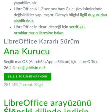
yapabilirsiniz.
LibreOffice 4.1.2 sonrası bazı Calc işlev isimlerinde
değişiklikler yapılmıştır. Detaylı bilgiyi
ilgili duyurudan
alabilirsiniz.
LibreOffice'in ticari desteği için
sertifikalı
ortaklarımızın listesine bakın
.
LibreOffice Kararlı Sürüm
Ana Kurucu
Seçili: macOS (Aarch64/Apple Silicon) için LibreOffice
26.2.3 -
değiştirilsin mi?
26.2.3 SÜRÜMÜNÜ İNDIR
281 MB (
Torrent
,
Bilgi
)
LibreOffice arayüzünü