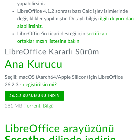
yapabilirsiniz.
LibreOffice 4.1.2 sonrası bazı Calc işlev isimlerinde
değişiklikler yapılmıştır. Detaylı bilgiyi
ilgili duyurudan
alabilirsiniz.
LibreOffice'in ticari desteği için
sertifikalı
ortaklarımızın listesine bakın
.
LibreOffice Kararlı Sürüm
Ana Kurucu
Seçili: macOS (Aarch64/Apple Silicon) için LibreOffice
26.2.3 -
değiştirilsin mi?
26.2.3 SÜRÜMÜNÜ İNDIR
281 MB (
Torrent
,
Bilgi
)
LibreOffice arayüzünü