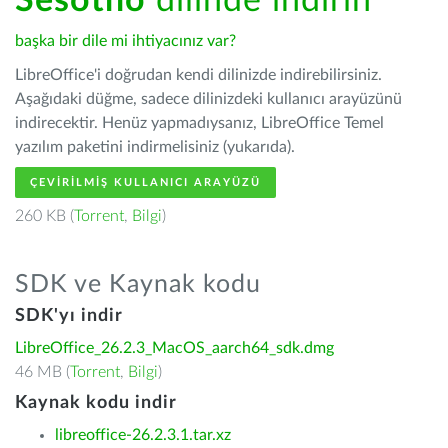
Sesotho
dilinde indirin
başka bir dile mi ihtiyacınız var?
LibreOffice'i doğrudan kendi dilinizde indirebilirsiniz.
Aşağıdaki düğme, sadece dilinizdeki kullanıcı arayüzünü
indirecektir. Henüz yapmadıysanız, LibreOffice Temel
yazılım paketini indirmelisiniz (yukarıda).
ÇEVIRILMIŞ KULLANICI ARAYÜZÜ
260 KB (
Torrent
,
Bilgi
)
SDK ve Kaynak kodu
SDK'yı indir
LibreOffice_26.2.3_MacOS_aarch64_sdk.dmg
46 MB (
Torrent
,
Bilgi
)
Kaynak kodu indir
libreoffice-26.2.3.1.tar.xz