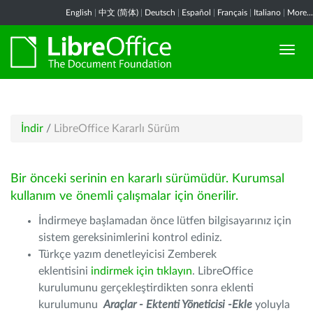
English
|
中文 (简体)
|
Deutsch
|
Español
|
Français
|
Italiano
|
More...
İndir
/
LibreOffice Kararlı Sürüm
Bir önceki serinin en kararlı sürümüdür. Kurumsal
kullanım ve önemli çalışmalar için önerilir.
İndirmeye başlamadan önce lütfen bilgisayarınız için
sistem gereksinimlerini kontrol ediniz.
Türkçe yazım denetleyicisi Zemberek
eklentisini
indirmek için tıklayın
. LibreOffice
kurulumunu gerçekleştirdikten sonra eklenti
kurulumunu
Araçlar - Ektenti Yöneticisi -Ekle
yoluyla