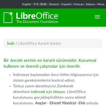
English
|
中文 (简体)
|
Deutsch
|
Español
|
Français
|
Italiano
|
More...
İndir
/
LibreOffice Kararlı Sürüm
Bir önceki serinin en kararlı sürümüdür. Kurumsal
kullanım ve önemli çalışmalar için önerilir.
İndirmeye başlamadan önce lütfen bilgisayarınız için
sistem gereksinimlerini kontrol ediniz.
Türkçe yazım denetleyicisi Zemberek
eklentisini
indirmek için tıklayın
. LibreOffice
kurulumunu gerçekleştirdikten sonra eklenti
kurulumunu
Araçlar - Ektenti Yöneticisi -Ekle
yoluyla