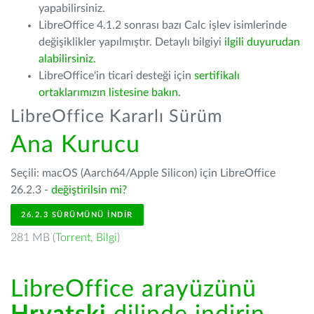
yapabilirsiniz.
LibreOffice 4.1.2 sonrası bazı Calc işlev isimlerinde
değişiklikler yapılmıştır. Detaylı bilgiyi
ilgili duyurudan
alabilirsiniz.
LibreOffice'in ticari desteği için
sertifikalı
ortaklarımızın listesine bakın
.
LibreOffice Kararlı Sürüm
Ana Kurucu
Seçili: macOS (Aarch64/Apple Silicon) için LibreOffice
26.2.3 -
değiştirilsin mi?
26.2.3 SÜRÜMÜNÜ İNDIR
281 MB (
Torrent
,
Bilgi
)
LibreOffice arayüzünü