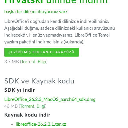
Hrvatski
dilinde indirin
başka bir dile mi ihtiyacınız var?
LibreOffice'i doğrudan kendi dilinizde indirebilirsiniz.
Aşağıdaki düğme, sadece dilinizdeki kullanıcı arayüzünü
indirecektir. Henüz yapmadıysanız, LibreOffice Temel
yazılım paketini indirmelisiniz (yukarıda).
ÇEVIRILMIŞ KULLANICI ARAYÜZÜ
3.7 MB (
Torrent
,
Bilgi
)
SDK ve Kaynak kodu
SDK'yı indir
LibreOffice_26.2.3_MacOS_aarch64_sdk.dmg
46 MB (
Torrent
,
Bilgi
)
Kaynak kodu indir
libreoffice-26.2.3.1.tar.xz