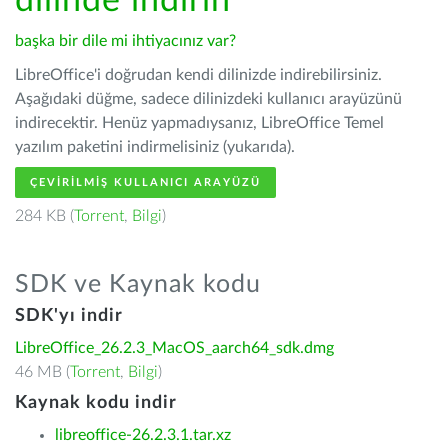
dilinde indirin
başka bir dile mi ihtiyacınız var?
LibreOffice'i doğrudan kendi dilinizde indirebilirsiniz.
Aşağıdaki düğme, sadece dilinizdeki kullanıcı arayüzünü
indirecektir. Henüz yapmadıysanız, LibreOffice Temel
yazılım paketini indirmelisiniz (yukarıda).
ÇEVIRILMIŞ KULLANICI ARAYÜZÜ
284 KB (
Torrent
,
Bilgi
)
SDK ve Kaynak kodu
SDK'yı indir
LibreOffice_26.2.3_MacOS_aarch64_sdk.dmg
46 MB (
Torrent
,
Bilgi
)
Kaynak kodu indir
libreoffice-26.2.3.1.tar.xz