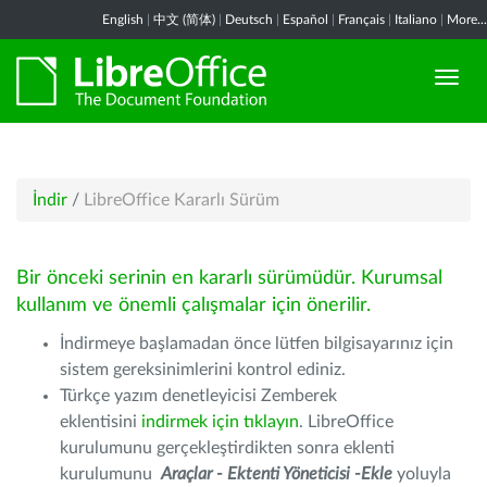
English
|
中文 (简体)
|
Deutsch
|
Español
|
Français
|
Italiano
|
More...
İndir
/
LibreOffice Kararlı Sürüm
Bir önceki serinin en kararlı sürümüdür. Kurumsal
kullanım ve önemli çalışmalar için önerilir.
İndirmeye başlamadan önce lütfen bilgisayarınız için
sistem gereksinimlerini kontrol ediniz.
Türkçe yazım denetleyicisi Zemberek
eklentisini
indirmek için tıklayın
. LibreOffice
kurulumunu gerçekleştirdikten sonra eklenti
kurulumunu
Araçlar - Ektenti Yöneticisi -Ekle
yoluyla