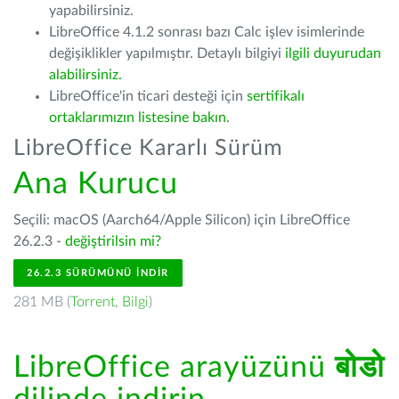
yapabilirsiniz.
LibreOffice 4.1.2 sonrası bazı Calc işlev isimlerinde
değişiklikler yapılmıştır. Detaylı bilgiyi
ilgili duyurudan
alabilirsiniz.
LibreOffice'in ticari desteği için
sertifikalı
ortaklarımızın listesine bakın
.
LibreOffice Kararlı Sürüm
Ana Kurucu
Seçili: macOS (Aarch64/Apple Silicon) için LibreOffice
26.2.3 -
değiştirilsin mi?
26.2.3 SÜRÜMÜNÜ İNDIR
281 MB (
Torrent
,
Bilgi
)
LibreOffice arayüzünü
बोडो