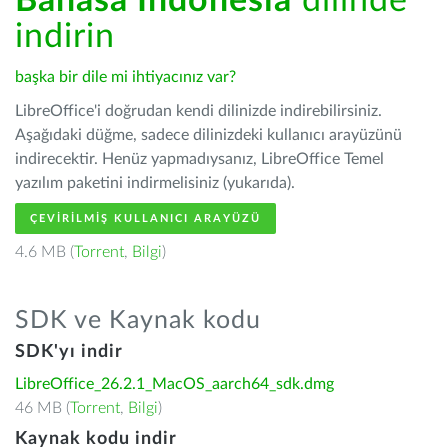
Bahasa Indonesia
dilinde
indirin
başka bir dile mi ihtiyacınız var?
LibreOffice'i doğrudan kendi dilinizde indirebilirsiniz.
Aşağıdaki düğme, sadece dilinizdeki kullanıcı arayüzünü
indirecektir. Henüz yapmadıysanız, LibreOffice Temel
yazılım paketini indirmelisiniz (yukarıda).
ÇEVIRILMIŞ KULLANICI ARAYÜZÜ
4.6 MB (
Torrent
,
Bilgi
)
SDK ve Kaynak kodu
SDK'yı indir
LibreOffice_26.2.1_MacOS_aarch64_sdk.dmg
46 MB (
Torrent
,
Bilgi
)
Kaynak kodu indir