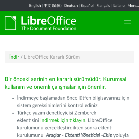
English
|
中文 (简体)
|
Deutsch
|
Español
|
Français
|
Italiano
|
More...
İndir
/
LibreOffice Kararlı Sürüm
Bir önceki serinin en kararlı sürümüdür. Kurumsal
kullanım ve önemli çalışmalar için önerilir.
İndirmeye başlamadan önce lütfen bilgisayarınız için
sistem gereksinimlerini kontrol ediniz.
Türkçe yazım denetleyicisi Zemberek
eklentisini
indirmek için tıklayın
. LibreOffice
kurulumunu gerçekleştirdikten sonra eklenti
kurulumunu
Araçlar - Ektenti Yöneticisi -Ekle
yoluyla