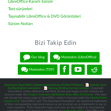
LibreOffice Kararlı Sürüm
Test sürümleri
Taşınabilir LibreOffice & DVD Görüntüleri
Sürüm Notları
Bizi Takip Edin
Our blog
Mastodon (LibreOffice)
Mastodon (TDF)
Impressum (Yasal Bilgi)
|
Datenschutzerklärung (Gizlilik Politikası)
|
Statutes (non-
binding English translation)
-
Satzung (binding German version)
| Copyright
information: Unless otherwise specified, all text and images on this website are
licensed under the
Creative Commons Attribution-Share Alike 3.0 License
. This does
not include the source code of LibreOffice, which is licensed under the
Mozilla Public
License v2.0
. “LibreOffice” and “The Document Foundation” are registered trademarks
of their corresponding registered owners or are in actual use as trademarks in one or
more countries. Their respective logos and icons are also subject to international
copyright laws. Use thereof is explained in our
trademark policy
. LibreOffice was