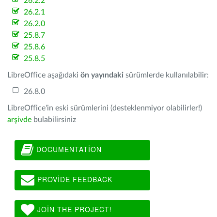
26.2.2
26.2.1
26.2.0
25.8.7
25.8.6
25.8.5
LibreOffice aşağıdaki
ön yayındaki
sürümlerde kullanılabilir:
26.8.0
LibreOffice'in eski sürümlerini (desteklenmiyor olabilirler!)
arşivde
bulabilirsiniz
DOCUMENTATION
PROVIDE FEEDBACK
JOIN THE PROJECT!