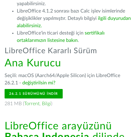
yapabilirsiniz.
LibreOffice 4.1.2 sonrası bazı Calc işlev isimlerinde
değişiklikler yapılmıştır. Detaylı bilgiyi
ilgili duyurudan
alabilirsiniz.
LibreOffice'in ticari desteği için
sertifikalı
ortaklarımızın listesine bakın
.
LibreOffice Kararlı Sürüm
Ana Kurucu
Seçili: macOS (Aarch64/Apple Silicon) için LibreOffice
26.2.1 -
değiştirilsin mi?
26.2.1 SÜRÜMÜNÜ İNDIR
281 MB (
Torrent
,
Bilgi
)
LibreOffice arayüzünü