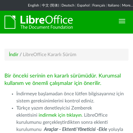
English
|
中文 (简体)
|
Deutsch
|
Español
|
Français
|
Italiano
|
More...
İndir
/
LibreOffice Kararlı Sürüm
Bir önceki serinin en kararlı sürümüdür. Kurumsal
kullanım ve önemli çalışmalar için önerilir.
İndirmeye başlamadan önce lütfen bilgisayarınız için
sistem gereksinimlerini kontrol ediniz.
Türkçe yazım denetleyicisi Zemberek
eklentisini
indirmek için tıklayın
. LibreOffice
kurulumunu gerçekleştirdikten sonra eklenti
kurulumunu
Araçlar - Ektenti Yöneticisi -Ekle
yoluyla