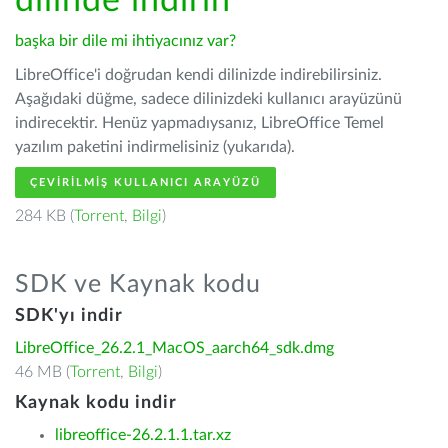
dilinde indirin
başka bir dile mi ihtiyacınız var?
LibreOffice'i doğrudan kendi dilinizde indirebilirsiniz.
Aşağıdaki düğme, sadece dilinizdeki kullanıcı arayüzünü
indirecektir. Henüz yapmadıysanız, LibreOffice Temel
yazılım paketini indirmelisiniz (yukarıda).
ÇEVIRILMIŞ KULLANICI ARAYÜZÜ
284 KB (
Torrent
,
Bilgi
)
SDK ve Kaynak kodu
SDK'yı indir
LibreOffice_26.2.1_MacOS_aarch64_sdk.dmg
46 MB (
Torrent
,
Bilgi
)
Kaynak kodu indir
libreoffice-26.2.1.1.tar.xz