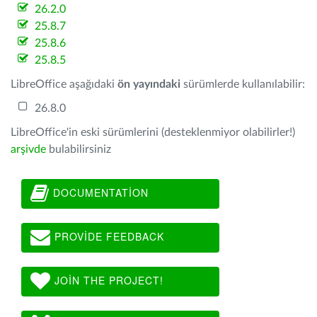
26.2.0
25.8.7
25.8.6
25.8.5
LibreOffice aşağıdaki
ön yayındaki
sürümlerde kullanılabilir:
26.8.0
LibreOffice'in eski sürümlerini (desteklenmiyor olabilirler!)
arşivde
bulabilirsiniz
DOCUMENTATION
PROVIDE FEEDBACK
JOIN THE PROJECT!