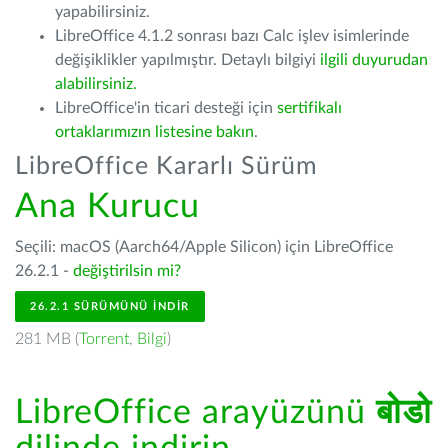
yapabilirsiniz.
LibreOffice 4.1.2 sonrası bazı Calc işlev isimlerinde
değişiklikler yapılmıştır. Detaylı bilgiyi
ilgili duyurudan
alabilirsiniz.
LibreOffice'in ticari desteği için
sertifikalı
ortaklarımızın listesine bakın
.
LibreOffice Kararlı Sürüm
Ana Kurucu
Seçili: macOS (Aarch64/Apple Silicon) için LibreOffice
26.2.1 -
değiştirilsin mi?
26.2.1 SÜRÜMÜNÜ İNDIR
281 MB (
Torrent
,
Bilgi
)
LibreOffice arayüzünü
बोडो