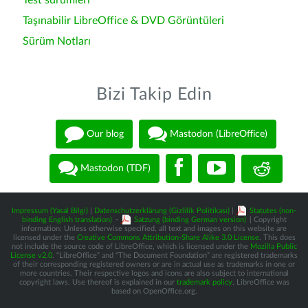
Test sürümleri
Taşınabilir LibreOffice & DVD Görüntüleri
Sürüm Notları
Bizi Takip Edin
Our blog
Mastodon (LibreOffice)
Mastodon (TDF)
Impressum (Yasal Bilgi)
|
Datenschutzerklärung (Gizlilik Politikası)
|
Statutes (non-
binding English translation)
-
Satzung (binding German version)
| Copyright
information: Unless otherwise specified, all text and images on this website are
licensed under the
Creative Commons Attribution-Share Alike 3.0 License
. This does
not include the source code of LibreOffice, which is licensed under the
Mozilla Public
License v2.0
. “LibreOffice” and “The Document Foundation” are registered trademarks
of their corresponding registered owners or are in actual use as trademarks in one or
more countries. Their respective logos and icons are also subject to international
copyright laws. Use thereof is explained in our
trademark policy
. LibreOffice was
based on OpenOffice.org.