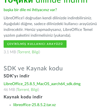
тоҷикӣ
dilinde indirin
başka bir dile mi ihtiyacınız var?
LibreOffice'i doğrudan kendi dilinizde indirebilirsiniz.
Aşağıdaki düğme, sadece dilinizdeki kullanıcı arayüzünü
indirecektir. Henüz yapmadıysanız, LibreOffice Temel
yazılım paketini indirmelisiniz (yukarıda).
ÇEVIRILMIŞ KULLANICI ARAYÜZÜ
3.1 MB (
Torrent
,
Bilgi
)
SDK ve Kaynak kodu
SDK'yı indir
LibreOffice_25.8.5_MacOS_aarch64_sdk.dmg
46 MB (
Torrent
,
Bilgi
)
Kaynak kodu indir
libreoffice-25.8.5.2.tar.xz