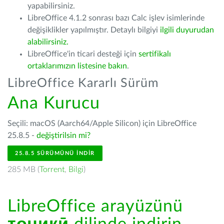
yapabilirsiniz.
LibreOffice 4.1.2 sonrası bazı Calc işlev isimlerinde
değişiklikler yapılmıştır. Detaylı bilgiyi
ilgili duyurudan
alabilirsiniz.
LibreOffice'in ticari desteği için
sertifikalı
ortaklarımızın listesine bakın
.
LibreOffice Kararlı Sürüm
Ana Kurucu
Seçili: macOS (Aarch64/Apple Silicon) için LibreOffice
25.8.5 -
değiştirilsin mi?
25.8.5 SÜRÜMÜNÜ İNDIR
285 MB (
Torrent
,
Bilgi
)
LibreOffice arayüzünü