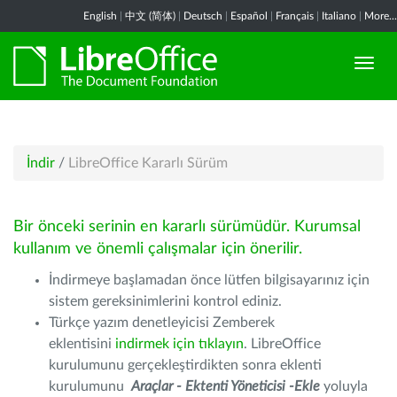
English
|
中文 (简体)
|
Deutsch
|
Español
|
Français
|
Italiano
|
More...
İndir
/
LibreOffice Kararlı Sürüm
Bir önceki serinin en kararlı sürümüdür. Kurumsal
kullanım ve önemli çalışmalar için önerilir.
İndirmeye başlamadan önce lütfen bilgisayarınız için
sistem gereksinimlerini kontrol ediniz.
Türkçe yazım denetleyicisi Zemberek
eklentisini
indirmek için tıklayın
. LibreOffice
kurulumunu gerçekleştirdikten sonra eklenti
kurulumunu
Araçlar - Ektenti Yöneticisi -Ekle
yoluyla