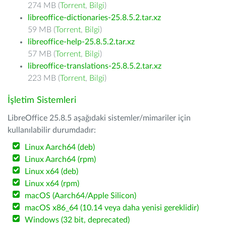
274 MB (
Torrent
,
Bilgi
)
libreoffice-dictionaries-25.8.5.2.tar.xz
59 MB (
Torrent
,
Bilgi
)
libreoffice-help-25.8.5.2.tar.xz
57 MB (
Torrent
,
Bilgi
)
libreoffice-translations-25.8.5.2.tar.xz
223 MB (
Torrent
,
Bilgi
)
İşletim Sistemleri
LibreOffice 25.8.5 aşağıdaki sistemler/mimariler için
kullanılabilir durumdadır:
Linux Aarch64 (deb)
Linux Aarch64 (rpm)
Linux x64 (deb)
Linux x64 (rpm)
macOS (Aarch64/Apple Silicon)
macOS x86_64 (10.14 veya daha yenisi gereklidir)
Windows (32 bit, deprecated)