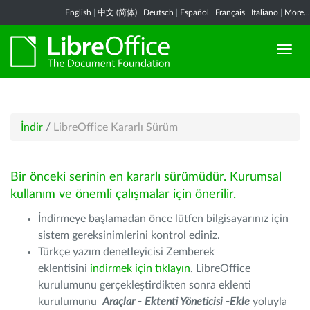
English
|
中文 (简体)
|
Deutsch
|
Español
|
Français
|
Italiano
|
More...
İndir
/
LibreOffice Kararlı Sürüm
Bir önceki serinin en kararlı sürümüdür. Kurumsal
kullanım ve önemli çalışmalar için önerilir.
İndirmeye başlamadan önce lütfen bilgisayarınız için
sistem gereksinimlerini kontrol ediniz.
Türkçe yazım denetleyicisi Zemberek
eklentisini
indirmek için tıklayın
. LibreOffice
kurulumunu gerçekleştirdikten sonra eklenti
kurulumunu
Araçlar - Ektenti Yöneticisi -Ekle
yoluyla