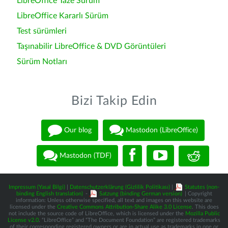
LibreOffice Taze Sürüm
LibreOffice Kararlı Sürüm
Test sürümleri
Taşınabilir LibreOffice & DVD Görüntüleri
Sürüm Notları
Bizi Takip Edin
Our blog
Mastodon (LibreOffice)
Mastodon (TDF)
Impressum (Yasal Bilgi)
|
Datenschutzerklärung (Gizlilik Politikası)
|
Statutes (non-
binding English translation)
-
Satzung (binding German version)
| Copyright
information: Unless otherwise specified, all text and images on this website are
licensed under the
Creative Commons Attribution-Share Alike 3.0 License
. This does
not include the source code of LibreOffice, which is licensed under the
Mozilla Public
License v2.0
. “LibreOffice” and “The Document Foundation” are registered trademarks
of their corresponding registered owners or are in actual use as trademarks in one or