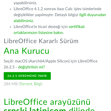
yapabilirsiniz.
LibreOffice 4.1.2 sonrası bazı Calc işlev isimlerinde
değişiklikler yapılmıştır. Detaylı bilgiyi
ilgili duyurudan
alabilirsiniz.
LibreOffice'in ticari desteği için
sertifikalı
ortaklarımızın listesine bakın
.
LibreOffice Kararlı Sürüm
Ana Kurucu
Seçili: macOS (Aarch64/Apple Silicon) için LibreOffice
26.2.5 -
değiştirilsin mi?
26.2.5 SÜRÜMÜNÜ İNDIR
284 MB (
Torrent
,
Bilgi
)
LibreOffice arayüzünü