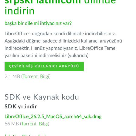
srpski latinicom
dilinde
indirin
başka bir dile mi ihtiyacınız var?
LibreOffice'i doğrudan kendi dilinizde indirebilirsiniz.
Aşağıdaki düğme, sadece dilinizdeki kullanıcı arayüzünü
indirecektir. Henüz yapmadıysanız, LibreOffice Temel
yazılım paketini indirmelisiniz (yukarıda).
ÇEVIRILMIŞ KULLANICI ARAYÜZÜ
2.1 MB (
Torrent
,
Bilgi
)
SDK ve Kaynak kodu
SDK'yı indir
LibreOffice_26.2.5_MacOS_aarch64_sdk.dmg
56 MB (
Torrent
,
Bilgi
)