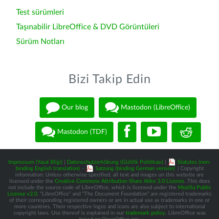
Test sürümleri
Taşınabilir LibreOffice & DVD Görüntüleri
Sürüm Notları
Bizi Takip Edin
Our blog
Mastodon (LibreOffice)
Mastodon (TDF)
Impressum (Yasal Bilgi)
|
Datenschutzerklärung (Gizlilik Politikası)
|
Statutes (non-
binding English translation)
-
Satzung (binding German version)
| Copyright
information: Unless otherwise specified, all text and images on this website are
licensed under the
Creative Commons Attribution-Share Alike 3.0 License
. This does
not include the source code of LibreOffice, which is licensed under the
Mozilla Public
License v2.0
. “LibreOffice” and “The Document Foundation” are registered trademarks
of their corresponding registered owners or are in actual use as trademarks in one or
more countries. Their respective logos and icons are also subject to international
copyright laws. Use thereof is explained in our
trademark policy
. LibreOffice was