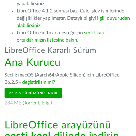
yapabilirsiniz.
LibreOffice 4.1.2 sonrası bazı Calc işlev isimlerinde
değişiklikler yapılmıştır. Detaylı bilgiyi
ilgili duyurudan
alabilirsiniz.
LibreOffice'in ticari desteği için
sertifikalı
ortaklarımızın listesine bakın
.
LibreOffice Kararlı Sürüm
Ana Kurucu
Seçili: macOS (Aarch64/Apple Silicon) için LibreOffice
26.2.5 -
değiştirilsin mi?
26.2.5 SÜRÜMÜNÜ İNDIR
284 MB (
Torrent
,
Bilgi
)
LibreOffice arayüzünü