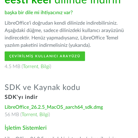
eesti keel
dilinde indirin
başka bir dile mi ihtiyacınız var?
LibreOffice'i doğrudan kendi dilinizde indirebilirsiniz.
Aşağıdaki düğme, sadece dilinizdeki kullanıcı arayüzünü
indirecektir. Henüz yapmadıysanız, LibreOffice Temel
yazılım paketini indirmelisiniz (yukarıda).
ÇEVIRILMIŞ KULLANICI ARAYÜZÜ
4.5 MB (
Torrent
,
Bilgi
)
SDK ve Kaynak kodu
SDK'yı indir
LibreOffice_26.2.5_MacOS_aarch64_sdk.dmg
56 MB (
Torrent
,
Bilgi
)
İşletim Sistemleri