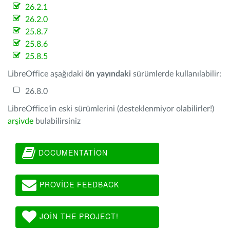
26.2.1
26.2.0
25.8.7
25.8.6
25.8.5
LibreOffice aşağıdaki
ön yayındaki
sürümlerde kullanılabilir:
26.8.0
LibreOffice'in eski sürümlerini (desteklenmiyor olabilirler!)
arşivde
bulabilirsiniz
DOCUMENTATION
PROVIDE FEEDBACK
JOIN THE PROJECT!