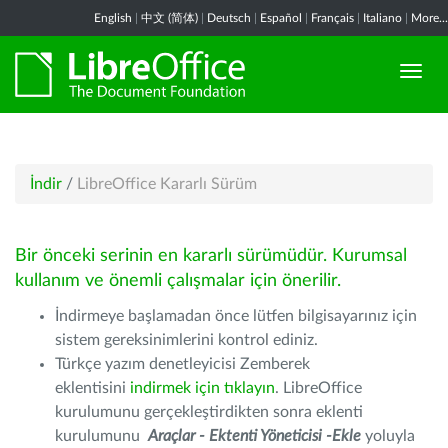
English
|
中文 (简体)
|
Deutsch
|
Español
|
Français
|
Italiano
|
More...
İndir
/
LibreOffice Kararlı Sürüm
Bir önceki serinin en kararlı sürümüdür. Kurumsal
kullanım ve önemli çalışmalar için önerilir.
İndirmeye başlamadan önce lütfen bilgisayarınız için
sistem gereksinimlerini kontrol ediniz.
Türkçe yazım denetleyicisi Zemberek
eklentisini
indirmek için tıklayın
. LibreOffice
kurulumunu gerçekleştirdikten sonra eklenti
kurulumunu
Araçlar - Ektenti Yöneticisi -Ekle
yoluyla