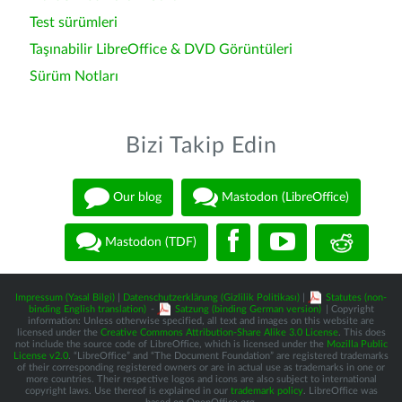
Test sürümleri
Taşınabilir LibreOffice & DVD Görüntüleri
Sürüm Notları
Bizi Takip Edin
Our blog
Mastodon (LibreOffice)
Mastodon (TDF)
Impressum (Yasal Bilgi)
|
Datenschutzerklärung (Gizlilik Politikası)
|
Statutes (non-
binding English translation)
-
Satzung (binding German version)
| Copyright
information: Unless otherwise specified, all text and images on this website are
licensed under the
Creative Commons Attribution-Share Alike 3.0 License
. This does
not include the source code of LibreOffice, which is licensed under the
Mozilla Public
License v2.0
. “LibreOffice” and “The Document Foundation” are registered trademarks
of their corresponding registered owners or are in actual use as trademarks in one or
more countries. Their respective logos and icons are also subject to international
copyright laws. Use thereof is explained in our
trademark policy
. LibreOffice was