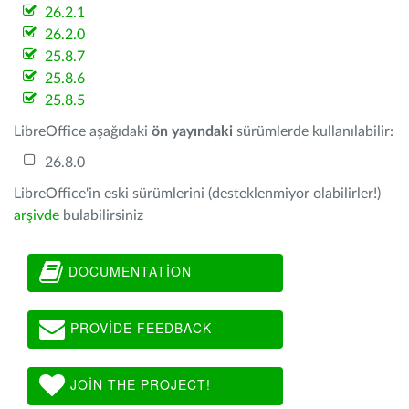
26.2.1
26.2.0
25.8.7
25.8.6
25.8.5
LibreOffice aşağıdaki
ön yayındaki
sürümlerde kullanılabilir:
26.8.0
LibreOffice'in eski sürümlerini (desteklenmiyor olabilirler!)
arşivde
bulabilirsiniz
DOCUMENTATION
PROVIDE FEEDBACK
JOIN THE PROJECT!