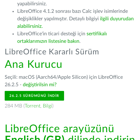
yapabilirsiniz.
LibreOffice 4.1.2 sonrası bazı Calc işlev isimlerinde
değişiklikler yapılmıştır. Detaylı bilgiyi
ilgili duyurudan
alabilirsiniz.
LibreOffice'in ticari desteği için
sertifikalı
ortaklarımızın listesine bakın
.
LibreOffice Kararlı Sürüm
Ana Kurucu
Seçili: macOS (Aarch64/Apple Silicon) için LibreOffice
26.2.5 -
değiştirilsin mi?
26.2.5 SÜRÜMÜNÜ İNDIR
284 MB (
Torrent
,
Bilgi
)
LibreOffice arayüzünü