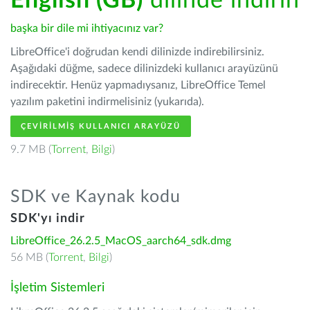
English (GB)
dilinde indirin
başka bir dile mi ihtiyacınız var?
LibreOffice'i doğrudan kendi dilinizde indirebilirsiniz.
Aşağıdaki düğme, sadece dilinizdeki kullanıcı arayüzünü
indirecektir. Henüz yapmadıysanız, LibreOffice Temel
yazılım paketini indirmelisiniz (yukarıda).
ÇEVIRILMIŞ KULLANICI ARAYÜZÜ
9.7 MB (
Torrent
,
Bilgi
)
SDK ve Kaynak kodu
SDK'yı indir
LibreOffice_26.2.5_MacOS_aarch64_sdk.dmg
56 MB (
Torrent
,
Bilgi
)
İşletim Sistemleri