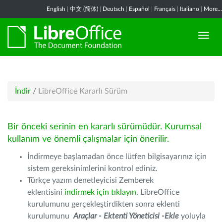
English
|
中文 (简体)
|
Deutsch
|
Español
|
Français
|
Italiano
|
More...
İndir
/
LibreOffice Kararlı Sürüm
Bir önceki serinin en kararlı sürümüdür. Kurumsal
kullanım ve önemli çalışmalar için önerilir.
İndirmeye başlamadan önce lütfen bilgisayarınız için
sistem gereksinimlerini kontrol ediniz.
Türkçe yazım denetleyicisi Zemberek
eklentisini
indirmek için tıklayın
. LibreOffice
kurulumunu gerçekleştirdikten sonra eklenti
kurulumunu
Araçlar - Ektenti Yöneticisi -Ekle
yoluyla