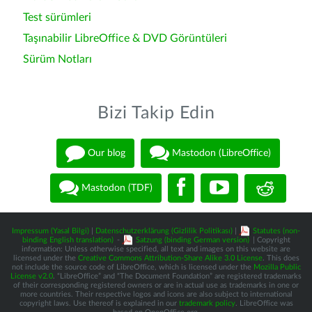
Test sürümleri
Taşınabilir LibreOffice & DVD Görüntüleri
Sürüm Notları
Bizi Takip Edin
Our blog
Mastodon (LibreOffice)
Mastodon (TDF)
Impressum (Yasal Bilgi)
|
Datenschutzerklärung (Gizlilik Politikası)
|
Statutes (non-
binding English translation)
-
Satzung (binding German version)
| Copyright
information: Unless otherwise specified, all text and images on this website are
licensed under the
Creative Commons Attribution-Share Alike 3.0 License
. This does
not include the source code of LibreOffice, which is licensed under the
Mozilla Public
License v2.0
. “LibreOffice” and “The Document Foundation” are registered trademarks
of their corresponding registered owners or are in actual use as trademarks in one or
more countries. Their respective logos and icons are also subject to international
copyright laws. Use thereof is explained in our
trademark policy
. LibreOffice was