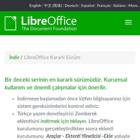
English
|
中文 (简体)
|
Deutsch
|
Español
|
Français
|
Italiano
|
More...
İndir
/
LibreOffice Kararlı Sürüm
Bir önceki serinin en kararlı sürümüdür. Kurumsal
kullanım ve önemli çalışmalar için önerilir.
İndirmeye başlamadan önce lütfen bilgisayarınız için
sistem gereksinimlerini kontrol ediniz.
Türkçe yazım denetleyicisi Zemberek
eklentisini
indirmek için tıklayın
. LibreOffice
kurulumunu gerçekleştirdikten sonra eklenti
kurulumunu
Araçlar - Ektenti Yöneticisi -Ekle
yoluyla