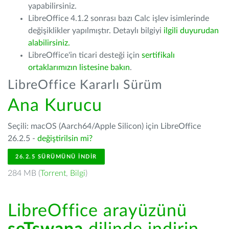
yapabilirsiniz.
LibreOffice 4.1.2 sonrası bazı Calc işlev isimlerinde
değişiklikler yapılmıştır. Detaylı bilgiyi
ilgili duyurudan
alabilirsiniz.
LibreOffice'in ticari desteği için
sertifikalı
ortaklarımızın listesine bakın
.
LibreOffice Kararlı Sürüm
Ana Kurucu
Seçili: macOS (Aarch64/Apple Silicon) için LibreOffice
26.2.5 -
değiştirilsin mi?
26.2.5 SÜRÜMÜNÜ İNDIR
284 MB (
Torrent
,
Bilgi
)
LibreOffice arayüzünü