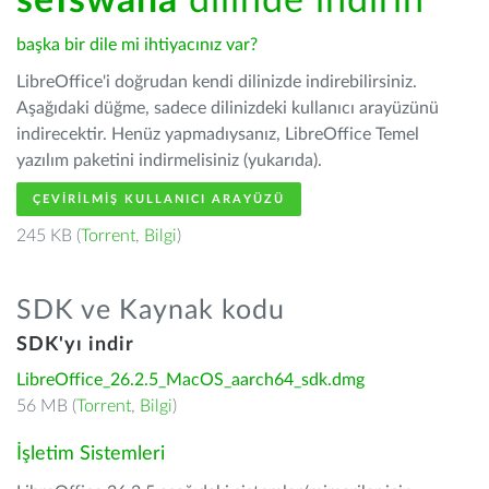
seTswana
dilinde indirin
başka bir dile mi ihtiyacınız var?
LibreOffice'i doğrudan kendi dilinizde indirebilirsiniz.
Aşağıdaki düğme, sadece dilinizdeki kullanıcı arayüzünü
indirecektir. Henüz yapmadıysanız, LibreOffice Temel
yazılım paketini indirmelisiniz (yukarıda).
ÇEVIRILMIŞ KULLANICI ARAYÜZÜ
245 KB (
Torrent
,
Bilgi
)
SDK ve Kaynak kodu
SDK'yı indir
LibreOffice_26.2.5_MacOS_aarch64_sdk.dmg
56 MB (
Torrent
,
Bilgi
)
İşletim Sistemleri