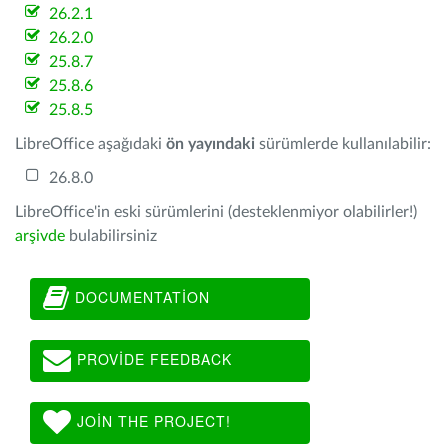
26.2.1
26.2.0
25.8.7
25.8.6
25.8.5
LibreOffice aşağıdaki
ön yayındaki
sürümlerde kullanılabilir:
26.8.0
LibreOffice'in eski sürümlerini (desteklenmiyor olabilirler!)
arşivde
bulabilirsiniz
DOCUMENTATION
PROVIDE FEEDBACK
JOIN THE PROJECT!