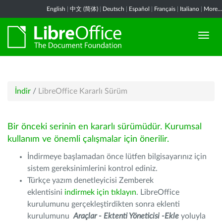
English
|
中文 (简体)
|
Deutsch
|
Español
|
Français
|
Italiano
|
More...
İndir
/
LibreOffice Kararlı Sürüm
Bir önceki serinin en kararlı sürümüdür. Kurumsal
kullanım ve önemli çalışmalar için önerilir.
İndirmeye başlamadan önce lütfen bilgisayarınız için
sistem gereksinimlerini kontrol ediniz.
Türkçe yazım denetleyicisi Zemberek
eklentisini
indirmek için tıklayın
. LibreOffice
kurulumunu gerçekleştirdikten sonra eklenti
kurulumunu
Araçlar - Ektenti Yöneticisi -Ekle
yoluyla