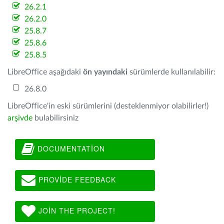
26.2.1
26.2.0
25.8.7
25.8.6
25.8.5
LibreOffice aşağıdaki
ön yayındaki
sürümlerde kullanılabilir:
26.8.0
LibreOffice'in eski sürümlerini (desteklenmiyor olabilirler!)
arşivde
bulabilirsiniz
DOCUMENTATION
PROVIDE FEEDBACK
JOIN THE PROJECT!