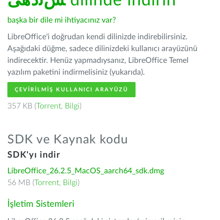
ﺲﻧﺩھی
dilinde indirin
başka bir dile mi ihtiyacınız var?
LibreOffice'i doğrudan kendi dilinizde indirebilirsiniz.
Aşağıdaki düğme, sadece dilinizdeki kullanıcı arayüzünü
indirecektir. Henüz yapmadıysanız, LibreOffice Temel
yazılım paketini indirmelisiniz (yukarıda).
ÇEVIRILMIŞ KULLANICI ARAYÜZÜ
357 KB (
Torrent
,
Bilgi
)
SDK ve Kaynak kodu
SDK'yı indir
LibreOffice_26.2.5_MacOS_aarch64_sdk.dmg
56 MB (
Torrent
,
Bilgi
)
İşletim Sistemleri