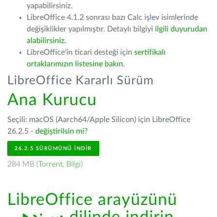
yapabilirsiniz.
LibreOffice 4.1.2 sonrası bazı Calc işlev isimlerinde
değişiklikler yapılmıştır. Detaylı bilgiyi
ilgili duyurudan
alabilirsiniz.
LibreOffice'in ticari desteği için
sertifikalı
ortaklarımızın listesine bakın
.
LibreOffice Kararlı Sürüm
Ana Kurucu
Seçili: macOS (Aarch64/Apple Silicon) için LibreOffice
26.2.5 -
değiştirilsin mi?
26.2.5 SÜRÜMÜNÜ İNDIR
284 MB (
Torrent
,
Bilgi
)
LibreOffice arayüzünü