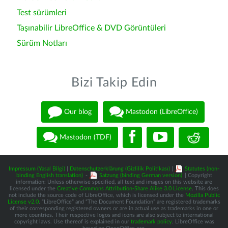
Test sürümleri
Taşınabilir LibreOffice & DVD Görüntüleri
Sürüm Notları
Bizi Takip Edin
Our blog
Mastodon (LibreOffice)
Mastodon (TDF)
Impressum (Yasal Bilgi)
|
Datenschutzerklärung (Gizlilik Politikası)
|
Statutes (non-
binding English translation)
-
Satzung (binding German version)
| Copyright
information: Unless otherwise specified, all text and images on this website are
licensed under the
Creative Commons Attribution-Share Alike 3.0 License
. This does
not include the source code of LibreOffice, which is licensed under the
Mozilla Public
License v2.0
. “LibreOffice” and “The Document Foundation” are registered trademarks
of their corresponding registered owners or are in actual use as trademarks in one or
more countries. Their respective logos and icons are also subject to international
copyright laws. Use thereof is explained in our
trademark policy
. LibreOffice was