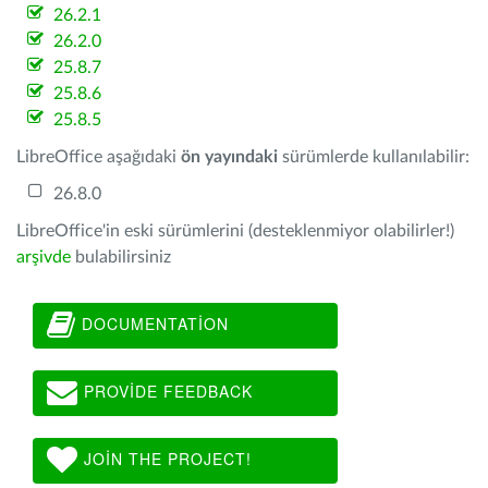
26.2.1
26.2.0
25.8.7
25.8.6
25.8.5
LibreOffice aşağıdaki
ön yayındaki
sürümlerde kullanılabilir:
26.8.0
LibreOffice'in eski sürümlerini (desteklenmiyor olabilirler!)
arşivde
bulabilirsiniz
DOCUMENTATION
PROVIDE FEEDBACK
JOIN THE PROJECT!