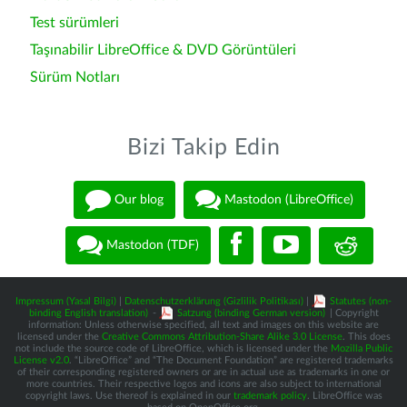
Test sürümleri
Taşınabilir LibreOffice & DVD Görüntüleri
Sürüm Notları
Bizi Takip Edin
Our blog
Mastodon (LibreOffice)
Mastodon (TDF)
Impressum (Yasal Bilgi)
|
Datenschutzerklärung (Gizlilik Politikası)
|
Statutes (non-
binding English translation)
-
Satzung (binding German version)
| Copyright
information: Unless otherwise specified, all text and images on this website are
licensed under the
Creative Commons Attribution-Share Alike 3.0 License
. This does
not include the source code of LibreOffice, which is licensed under the
Mozilla Public
License v2.0
. “LibreOffice” and “The Document Foundation” are registered trademarks
of their corresponding registered owners or are in actual use as trademarks in one or
more countries. Their respective logos and icons are also subject to international
copyright laws. Use thereof is explained in our
trademark policy
. LibreOffice was