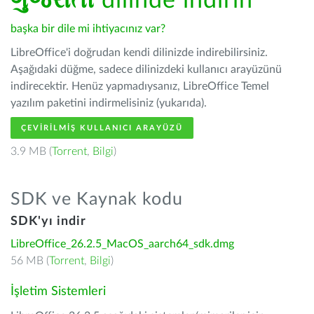
ગુજરાતી
dilinde indirin
başka bir dile mi ihtiyacınız var?
LibreOffice'i doğrudan kendi dilinizde indirebilirsiniz.
Aşağıdaki düğme, sadece dilinizdeki kullanıcı arayüzünü
indirecektir. Henüz yapmadıysanız, LibreOffice Temel
yazılım paketini indirmelisiniz (yukarıda).
ÇEVIRILMIŞ KULLANICI ARAYÜZÜ
3.9 MB (
Torrent
,
Bilgi
)
SDK ve Kaynak kodu
SDK'yı indir
LibreOffice_26.2.5_MacOS_aarch64_sdk.dmg
56 MB (
Torrent
,
Bilgi
)
İşletim Sistemleri