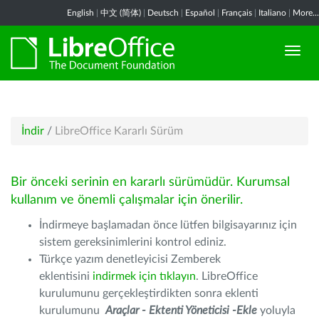
English
|
中文 (简体)
|
Deutsch
|
Español
|
Français
|
Italiano
|
More...
İndir
/
LibreOffice Kararlı Sürüm
Bir önceki serinin en kararlı sürümüdür. Kurumsal
kullanım ve önemli çalışmalar için önerilir.
İndirmeye başlamadan önce lütfen bilgisayarınız için
sistem gereksinimlerini kontrol ediniz.
Türkçe yazım denetleyicisi Zemberek
eklentisini
indirmek için tıklayın
. LibreOffice
kurulumunu gerçekleştirdikten sonra eklenti
kurulumunu
Araçlar - Ektenti Yöneticisi -Ekle
yoluyla