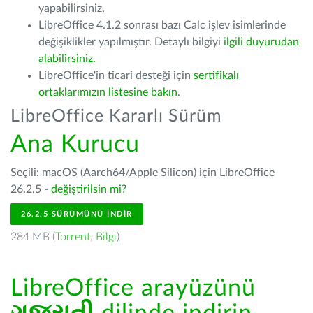
yapabilirsiniz.
LibreOffice 4.1.2 sonrası bazı Calc işlev isimlerinde
değişiklikler yapılmıştır. Detaylı bilgiyi
ilgili duyurudan
alabilirsiniz.
LibreOffice'in ticari desteği için
sertifikalı
ortaklarımızın listesine bakın
.
LibreOffice Kararlı Sürüm
Ana Kurucu
Seçili: macOS (Aarch64/Apple Silicon) için LibreOffice
26.2.5 -
değiştirilsin mi?
26.2.5 SÜRÜMÜNÜ İNDIR
284 MB (
Torrent
,
Bilgi
)
LibreOffice arayüzünü