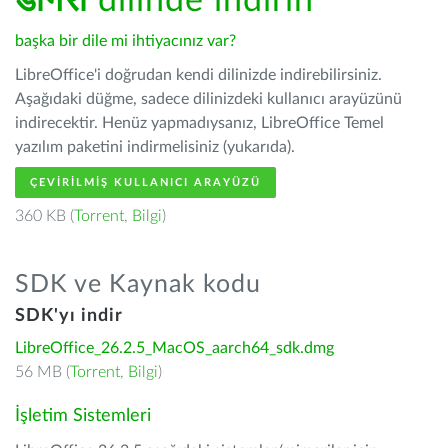
डोगरी
dilinde indirin
başka bir dile mi ihtiyacınız var?
LibreOffice'i doğrudan kendi dilinizde indirebilirsiniz.
Aşağıdaki düğme, sadece dilinizdeki kullanıcı arayüzünü
indirecektir. Henüz yapmadıysanız, LibreOffice Temel
yazılım paketini indirmelisiniz (yukarıda).
ÇEVIRILMIŞ KULLANICI ARAYÜZÜ
360 KB (
Torrent
,
Bilgi
)
SDK ve Kaynak kodu
SDK'yı indir
LibreOffice_26.2.5_MacOS_aarch64_sdk.dmg
56 MB (
Torrent
,
Bilgi
)
İşletim Sistemleri