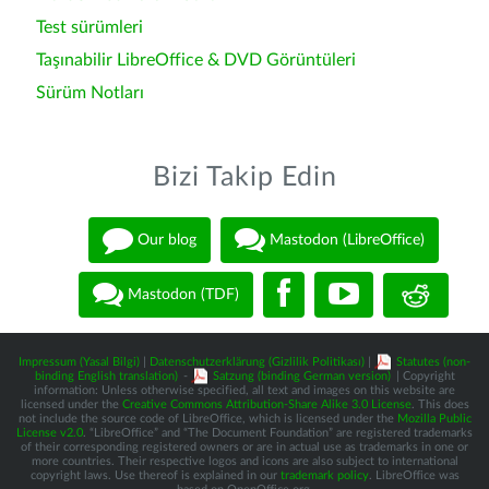
Test sürümleri
Taşınabilir LibreOffice & DVD Görüntüleri
Sürüm Notları
Bizi Takip Edin
Our blog
Mastodon (LibreOffice)
Mastodon (TDF)
Impressum (Yasal Bilgi)
|
Datenschutzerklärung (Gizlilik Politikası)
|
Statutes (non-
binding English translation)
-
Satzung (binding German version)
| Copyright
information: Unless otherwise specified, all text and images on this website are
licensed under the
Creative Commons Attribution-Share Alike 3.0 License
. This does
not include the source code of LibreOffice, which is licensed under the
Mozilla Public
License v2.0
. “LibreOffice” and “The Document Foundation” are registered trademarks
of their corresponding registered owners or are in actual use as trademarks in one or
more countries. Their respective logos and icons are also subject to international
copyright laws. Use thereof is explained in our
trademark policy
. LibreOffice was