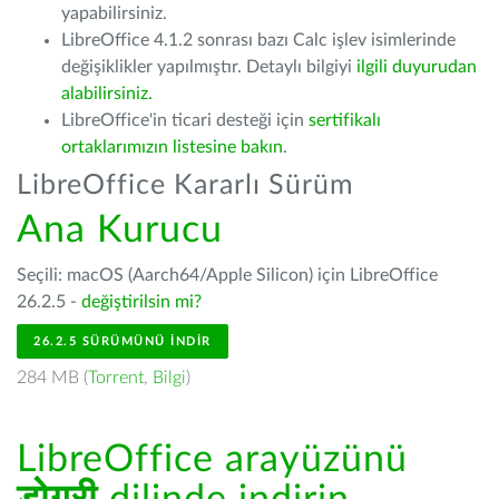
yapabilirsiniz.
LibreOffice 4.1.2 sonrası bazı Calc işlev isimlerinde
değişiklikler yapılmıştır. Detaylı bilgiyi
ilgili duyurudan
alabilirsiniz.
LibreOffice'in ticari desteği için
sertifikalı
ortaklarımızın listesine bakın
.
LibreOffice Kararlı Sürüm
Ana Kurucu
Seçili: macOS (Aarch64/Apple Silicon) için LibreOffice
26.2.5 -
değiştirilsin mi?
26.2.5 SÜRÜMÜNÜ İNDIR
284 MB (
Torrent
,
Bilgi
)
LibreOffice arayüzünü