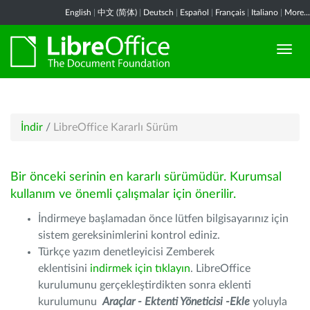
English
|
中文 (简体)
|
Deutsch
|
Español
|
Français
|
Italiano
|
More...
İndir
/
LibreOffice Kararlı Sürüm
Bir önceki serinin en kararlı sürümüdür. Kurumsal
kullanım ve önemli çalışmalar için önerilir.
İndirmeye başlamadan önce lütfen bilgisayarınız için
sistem gereksinimlerini kontrol ediniz.
Türkçe yazım denetleyicisi Zemberek
eklentisini
indirmek için tıklayın
. LibreOffice
kurulumunu gerçekleştirdikten sonra eklenti
kurulumunu
Araçlar - Ektenti Yöneticisi -Ekle
yoluyla