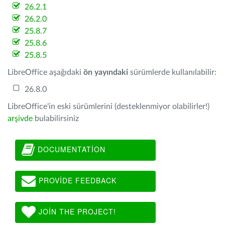
26.2.1
26.2.0
25.8.7
25.8.6
25.8.5
LibreOffice aşağıdaki
ön yayındaki
sürümlerde kullanılabilir:
26.8.0
LibreOffice'in eski sürümlerini (desteklenmiyor olabilirler!)
arşivde
bulabilirsiniz
DOCUMENTATION
PROVIDE FEEDBACK
JOIN THE PROJECT!