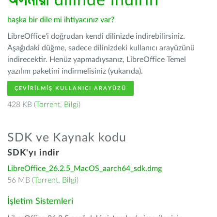
অসমীয়া
dilinde indirin
başka bir dile mi ihtiyacınız var?
LibreOffice'i doğrudan kendi dilinizde indirebilirsiniz.
Aşağıdaki düğme, sadece dilinizdeki kullanıcı arayüzünü
indirecektir. Henüz yapmadıysanız, LibreOffice Temel
yazılım paketini indirmelisiniz (yukarıda).
ÇEVIRILMIŞ KULLANICI ARAYÜZÜ
428 KB (
Torrent
,
Bilgi
)
SDK ve Kaynak kodu
SDK'yı indir
LibreOffice_26.2.5_MacOS_aarch64_sdk.dmg
56 MB (
Torrent
,
Bilgi
)
İşletim Sistemleri