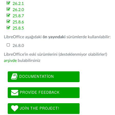
26.2.1
26.2.0
25.8.7
25.8.6
25.8.5
LibreOffice aşağıdaki
ön yayındaki
sürümlerde kullanılabilir:
26.8.0
LibreOffice'in eski sürümlerini (desteklenmiyor olabilirler!)
arşivde
bulabilirsiniz
DOCUMENTATION
PROVIDE FEEDBACK
JOIN THE PROJECT!