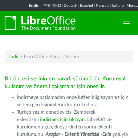
English
|
中文 (简体)
|
Deutsch
|
Español
|
Français
|
Italiano
|
More...
İndir
/
LibreOffice Kararlı Sürüm
Bir önceki serinin en kararlı sürümüdür. Kurumsal
kullanım ve önemli çalışmalar için önerilir.
İndirmeye başlamadan önce lütfen bilgisayarınız için
sistem gereksinimlerini kontrol ediniz.
Türkçe yazım denetleyicisi Zemberek
eklentisini
indirmek için tıklayın
. LibreOffice
kurulumunu gerçekleştirdikten sonra eklenti
kurulumunu
Araçlar - Ektenti Yöneticisi -Ekle
yoluyla