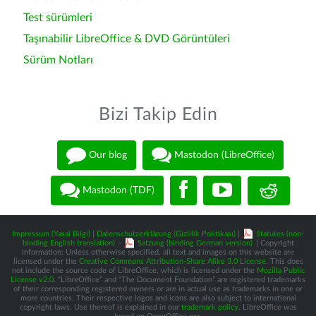
Test sürümleri
Taşınabilir LibreOffice & DVD Görüntüleri
Sürüm Notları
Bizi Takip Edin
Our blog
Mastodon (LibreOffice)
Mastodon (TDF)
Impressum (Yasal Bilgi)
|
Datenschutzerklärung (Gizlilik Politikası)
|
Statutes (non-
binding English translation)
-
Satzung (binding German version)
| Copyright
information: Unless otherwise specified, all text and images on this website are
licensed under the
Creative Commons Attribution-Share Alike 3.0 License
. This does
not include the source code of LibreOffice, which is licensed under the
Mozilla Public
License v2.0
. “LibreOffice” and “The Document Foundation” are registered trademarks
of their corresponding registered owners or are in actual use as trademarks in one or
more countries. Their respective logos and icons are also subject to international
copyright laws. Use thereof is explained in our
trademark policy
. LibreOffice was