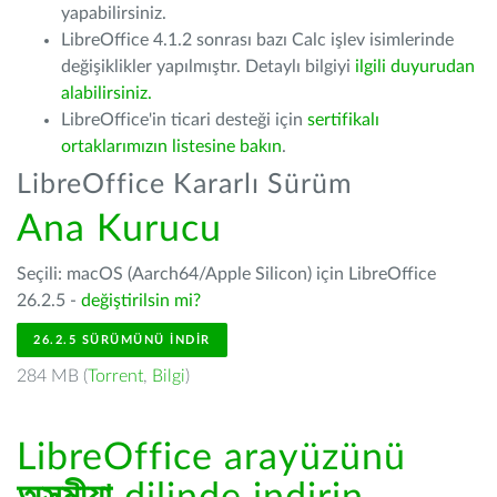
yapabilirsiniz.
LibreOffice 4.1.2 sonrası bazı Calc işlev isimlerinde
değişiklikler yapılmıştır. Detaylı bilgiyi
ilgili duyurudan
alabilirsiniz.
LibreOffice'in ticari desteği için
sertifikalı
ortaklarımızın listesine bakın
.
LibreOffice Kararlı Sürüm
Ana Kurucu
Seçili: macOS (Aarch64/Apple Silicon) için LibreOffice
26.2.5 -
değiştirilsin mi?
26.2.5 SÜRÜMÜNÜ İNDIR
284 MB (
Torrent
,
Bilgi
)
LibreOffice arayüzünü