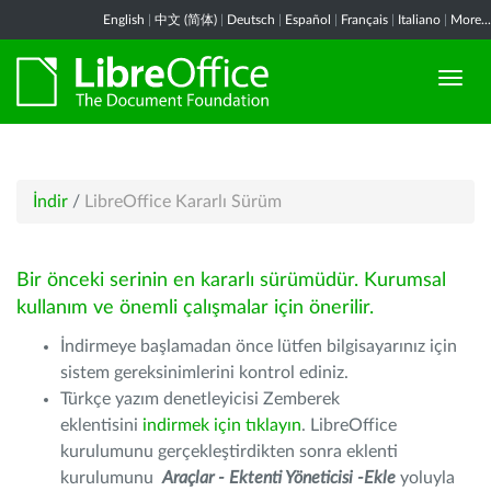
English
|
中文 (简体)
|
Deutsch
|
Español
|
Français
|
Italiano
|
More...
İndir
/
LibreOffice Kararlı Sürüm
Bir önceki serinin en kararlı sürümüdür. Kurumsal
kullanım ve önemli çalışmalar için önerilir.
İndirmeye başlamadan önce lütfen bilgisayarınız için
sistem gereksinimlerini kontrol ediniz.
Türkçe yazım denetleyicisi Zemberek
eklentisini
indirmek için tıklayın
. LibreOffice
kurulumunu gerçekleştirdikten sonra eklenti
kurulumunu
Araçlar - Ektenti Yöneticisi -Ekle
yoluyla