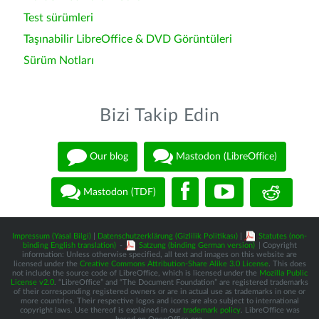
Test sürümleri
Taşınabilir LibreOffice & DVD Görüntüleri
Sürüm Notları
Bizi Takip Edin
Our blog
Mastodon (LibreOffice)
Mastodon (TDF)
Impressum (Yasal Bilgi)
|
Datenschutzerklärung (Gizlilik Politikası)
|
Statutes (non-
binding English translation)
-
Satzung (binding German version)
| Copyright
information: Unless otherwise specified, all text and images on this website are
licensed under the
Creative Commons Attribution-Share Alike 3.0 License
. This does
not include the source code of LibreOffice, which is licensed under the
Mozilla Public
License v2.0
. “LibreOffice” and “The Document Foundation” are registered trademarks
of their corresponding registered owners or are in actual use as trademarks in one or
more countries. Their respective logos and icons are also subject to international
copyright laws. Use thereof is explained in our
trademark policy
. LibreOffice was