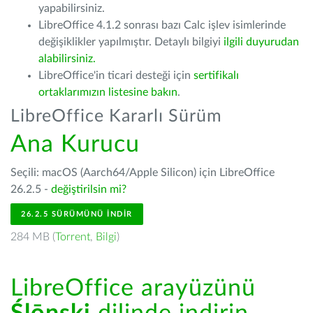
yapabilirsiniz.
LibreOffice 4.1.2 sonrası bazı Calc işlev isimlerinde
değişiklikler yapılmıştır. Detaylı bilgiyi
ilgili duyurudan
alabilirsiniz.
LibreOffice'in ticari desteği için
sertifikalı
ortaklarımızın listesine bakın
.
LibreOffice Kararlı Sürüm
Ana Kurucu
Seçili: macOS (Aarch64/Apple Silicon) için LibreOffice
26.2.5 -
değiştirilsin mi?
26.2.5 SÜRÜMÜNÜ İNDIR
284 MB (
Torrent
,
Bilgi
)
LibreOffice arayüzünü