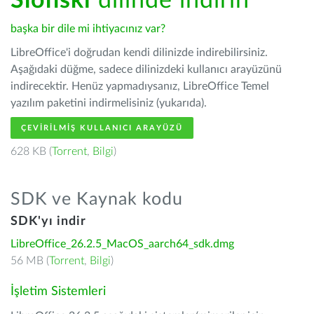
Ślōnski
dilinde indirin
başka bir dile mi ihtiyacınız var?
LibreOffice'i doğrudan kendi dilinizde indirebilirsiniz.
Aşağıdaki düğme, sadece dilinizdeki kullanıcı arayüzünü
indirecektir. Henüz yapmadıysanız, LibreOffice Temel
yazılım paketini indirmelisiniz (yukarıda).
ÇEVIRILMIŞ KULLANICI ARAYÜZÜ
628 KB (
Torrent
,
Bilgi
)
SDK ve Kaynak kodu
SDK'yı indir
LibreOffice_26.2.5_MacOS_aarch64_sdk.dmg
56 MB (
Torrent
,
Bilgi
)
İşletim Sistemleri