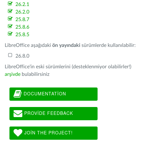
26.2.1
26.2.0
25.8.7
25.8.6
25.8.5
LibreOffice aşağıdaki
ön yayındaki
sürümlerde kullanılabilir:
26.8.0
LibreOffice'in eski sürümlerini (desteklenmiyor olabilirler!)
arşivde
bulabilirsiniz
DOCUMENTATION
PROVIDE FEEDBACK
JOIN THE PROJECT!