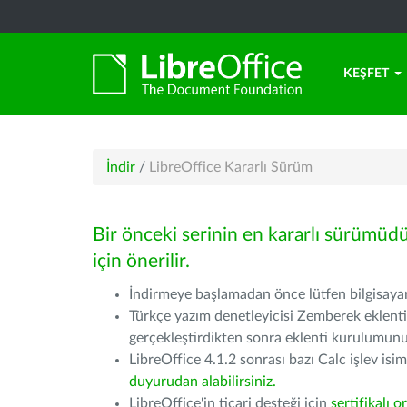
KEŞFET
İndir
/
LibreOffice Kararlı Sürüm
Bir önceki serinin en kararlı sürümüd
için önerilir.
İndirmeye başlamadan önce lütfen bilgisayarı
Türkçe yazım denetleyicisi Zemberek eklenti
gerçekleştirdikten sonra eklenti kurulumu
LibreOffice 4.1.2 sonrası bazı Calc işlev isiml
duyurudan alabilirsiniz.
LibreOffice'in ticari desteği için
sertifikalı o