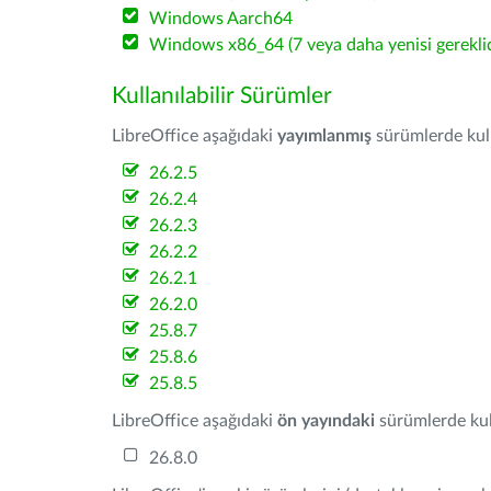
Windows Aarch64
Windows x86_64 (7 veya daha yenisi gereklid
Kullanılabilir Sürümler
LibreOffice aşağıdaki
yayımlanmış
sürümlerde kulla
26.2.5
26.2.4
26.2.3
26.2.2
26.2.1
26.2.0
25.8.7
25.8.6
25.8.5
LibreOffice aşağıdaki
ön yayındaki
sürümlerde kull
26.8.0