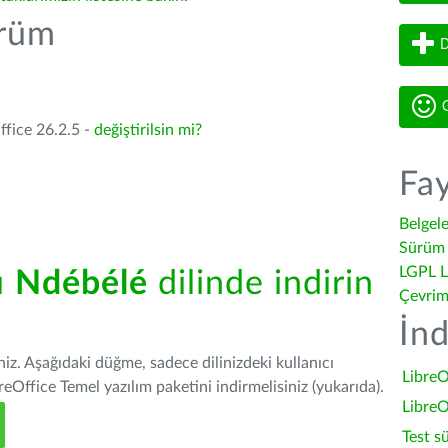
ürüm
D
G
ffice 26.2.5 -
değiştirilsin mi?
Fay
Belgel
Sürüm 
LGPL L
ü
Ndébélé
dilinde indirin
Çevrim
İnd
iniz. Aşağıdaki düğme, sadece dilinizdeki kullanıcı
LibreO
Office Temel yazılım paketini indirmelisiniz (yukarıda).
LibreO
Test s