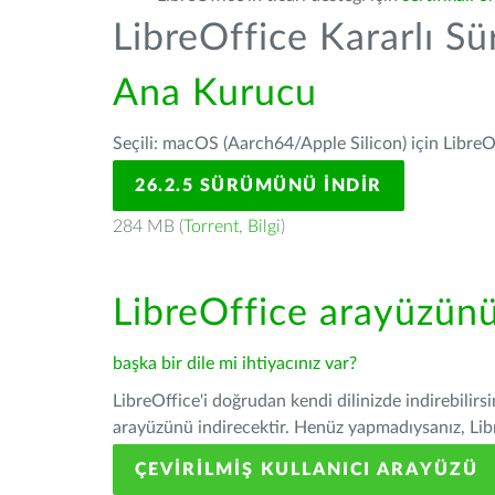
LibreOffice Kararlı S
Ana Kurucu
Seçili: macOS (Aarch64/Apple Silicon) için LibreO
26.2.5 SÜRÜMÜNÜ İNDIR
284 MB (
Torrent
,
Bilgi
)
LibreOffice arayüzün
başka bir dile mi ihtiyacınız var?
LibreOffice'i doğrudan kendi dilinizde indirebilirs
arayüzünü indirecektir. Henüz yapmadıysanız, Libre
ÇEVIRILMIŞ KULLANICI ARAYÜZÜ