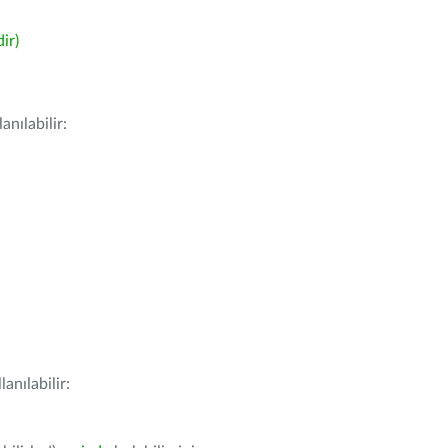
ir)
nılabilir:
anılabilir: