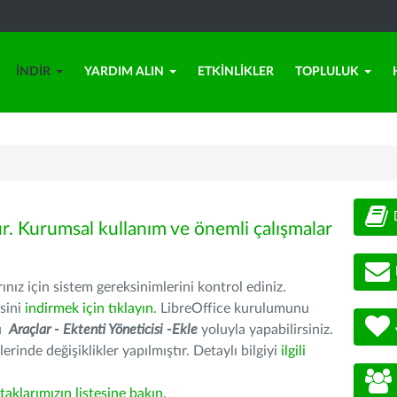
İNDIR
YARDIM ALIN
ETKINLIKLER
TOPLULUK
ür. Kurumsal kullanım ve önemli çalışmalar
nız için sistem gereksinimlerini kontrol ediniz.
sini
indirmek için tıklayın
. LibreOffice kurulumunu
nu
Araçlar - Ektenti Yöneticisi -Ekle
yoluyla yapabilirsiniz.
erinde değişiklikler yapılmıştır. Detaylı bilgiyi
ilgili
rtaklarımızın listesine bakın
.