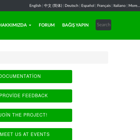
English
|
中文 (简体)
|
Deutsch
|
Español
|
Français
|
Italiano
|
More...
HAKKIMIZDA
FORUM
BAĞIŞ YAPIN
DOCUMENTATION
PROVIDE FEEDBACK
JOIN THE PROJECT!
MEET US AT EVENTS