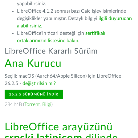
yapabilirsiniz.
LibreOffice 4.1.2 sonrası bazı Calc işlev isimlerinde
değişiklikler yapılmıştır. Detaylı bilgiyi
ilgili duyurudan
alabilirsiniz.
LibreOffice'in ticari desteği için
sertifikalı
ortaklarımızın listesine bakın
.
LibreOffice Kararlı Sürüm
Ana Kurucu
Seçili: macOS (Aarch64/Apple Silicon) için LibreOffice
26.2.5 -
değiştirilsin mi?
26.2.5 SÜRÜMÜNÜ İNDIR
284 MB (
Torrent
,
Bilgi
)
LibreOffice arayüzünü