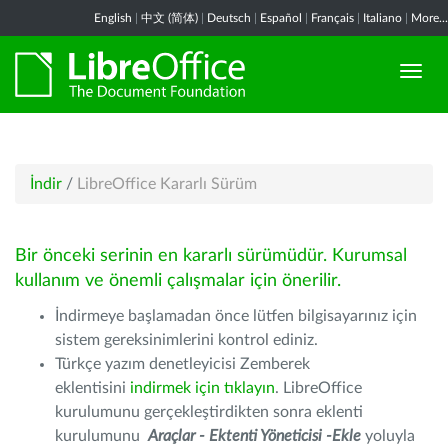
English
|
中文 (简体)
|
Deutsch
|
Español
|
Français
|
Italiano
|
More...
İndir
/
LibreOffice Kararlı Sürüm
Bir önceki serinin en kararlı sürümüdür. Kurumsal
kullanım ve önemli çalışmalar için önerilir.
İndirmeye başlamadan önce lütfen bilgisayarınız için
sistem gereksinimlerini kontrol ediniz.
Türkçe yazım denetleyicisi Zemberek
eklentisini
indirmek için tıklayın
. LibreOffice
kurulumunu gerçekleştirdikten sonra eklenti
kurulumunu
Araçlar - Ektenti Yöneticisi -Ekle
yoluyla