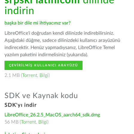
srpski latinicom
dilinde
indirin
başka bir dile mi ihtiyacınız var?
LibreOffice'i doğrudan kendi dilinizde indirebilirsiniz.
Aşağıdaki düğme, sadece dilinizdeki kullanıcı arayüzünü
indirecektir. Henüz yapmadıysanız, LibreOffice Temel
yazılım paketini indirmelisiniz (yukarıda).
ÇEVIRILMIŞ KULLANICI ARAYÜZÜ
2.1 MB (
Torrent
,
Bilgi
)
SDK ve Kaynak kodu
SDK'yı indir
LibreOffice_26.2.5_MacOS_aarch64_sdk.dmg
56 MB (
Torrent
,
Bilgi
)