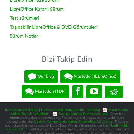
LibreOffice Taze Sürüm
LibreOffice Kararlı Sürüm
Test sürümleri
Taşınabilir LibreOffice & DVD Görüntüleri
Sürüm Notları
Bizi Takip Edin
Our blog
Mastodon (LibreOffice)
Mastodon (TDF)
Impressum (Yasal Bilgi)
|
Datenschutzerklärung (Gizlilik Politikası)
|
Statutes (non-
binding English translation)
-
Satzung (binding German version)
| Copyright
information: Unless otherwise specified, all text and images on this website are
licensed under the
Creative Commons Attribution-Share Alike 3.0 License
. This does
not include the source code of LibreOffice, which is licensed under the
Mozilla Public
License v2.0
. “LibreOffice” and “The Document Foundation” are registered trademarks
of their corresponding registered owners or are in actual use as trademarks in one or