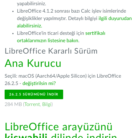
yapabilirsiniz.
LibreOffice 4.1.2 sonrası bazı Calc işlev isimlerinde
değişiklikler yapılmıştır. Detaylı bilgiyi
ilgili duyurudan
alabilirsiniz.
LibreOffice'in ticari desteği için
sertifikalı
ortaklarımızın listesine bakın
.
LibreOffice Kararlı Sürüm
Ana Kurucu
Seçili: macOS (Aarch64/Apple Silicon) için LibreOffice
26.2.5 -
değiştirilsin mi?
26.2.5 SÜRÜMÜNÜ İNDIR
284 MB (
Torrent
,
Bilgi
)
LibreOffice arayüzünü