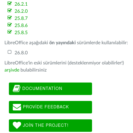
26.2.1
26.2.0
25.8.7
25.8.6
25.8.5
LibreOffice aşağıdaki
ön yayındaki
sürümlerde kullanılabilir:
26.8.0
LibreOffice'in eski sürümlerini (desteklenmiyor olabilirler!)
arşivde
bulabilirsiniz
DOCUMENTATION
PROVIDE FEEDBACK
JOIN THE PROJECT!