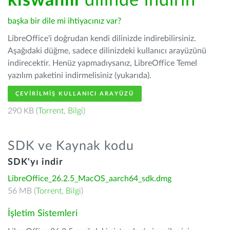
kiswahili
dilinde indirin
başka bir dile mi ihtiyacınız var?
LibreOffice'i doğrudan kendi dilinizde indirebilirsiniz.
Aşağıdaki düğme, sadece dilinizdeki kullanıcı arayüzünü
indirecektir. Henüz yapmadıysanız, LibreOffice Temel
yazılım paketini indirmelisiniz (yukarıda).
ÇEVIRILMIŞ KULLANICI ARAYÜZÜ
290 KB (
Torrent
,
Bilgi
)
SDK ve Kaynak kodu
SDK'yı indir
LibreOffice_26.2.5_MacOS_aarch64_sdk.dmg
56 MB (
Torrent
,
Bilgi
)
İşletim Sistemleri