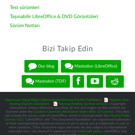
Test sürümleri
Taşınabilir LibreOffice & DVD Görüntüleri
Sürüm Notları
Bizi Takip Edin
Our blog
Mastodon (LibreOffice)
Mastodon (TDF)
Impressum (Yasal Bilgi)
|
Datenschutzerklärung (Gizlilik Politikası)
|
Statutes (non-
binding English translation)
-
Satzung (binding German version)
| Copyright
information: Unless otherwise specified, all text and images on this website are
licensed under the
Creative Commons Attribution-Share Alike 3.0 License
. This does
not include the source code of LibreOffice, which is licensed under the
Mozilla Public
License v2.0
. “LibreOffice” and “The Document Foundation” are registered trademarks
of their corresponding registered owners or are in actual use as trademarks in one or
more countries. Their respective logos and icons are also subject to international
copyright laws. Use thereof is explained in our
trademark policy
. LibreOffice was