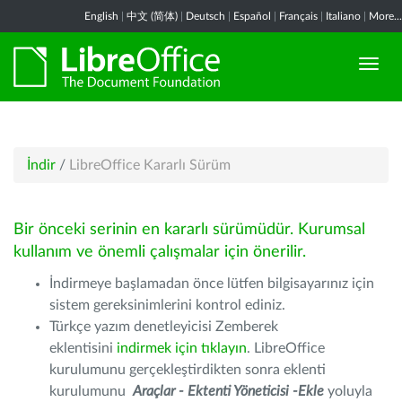
English
|
中文 (简体)
|
Deutsch
|
Español
|
Français
|
Italiano
|
More...
İndir
/
LibreOffice Kararlı Sürüm
Bir önceki serinin en kararlı sürümüdür. Kurumsal
kullanım ve önemli çalışmalar için önerilir.
İndirmeye başlamadan önce lütfen bilgisayarınız için
sistem gereksinimlerini kontrol ediniz.
Türkçe yazım denetleyicisi Zemberek
eklentisini
indirmek için tıklayın
. LibreOffice
kurulumunu gerçekleştirdikten sonra eklenti
kurulumunu
Araçlar - Ektenti Yöneticisi -Ekle
yoluyla