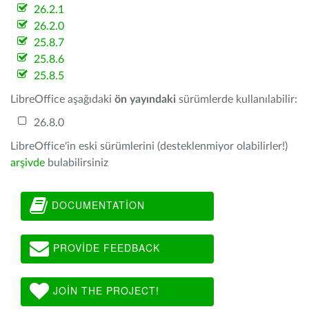
26.2.1
26.2.0
25.8.7
25.8.6
25.8.5
LibreOffice aşağıdaki
ön yayındaki
sürümlerde kullanılabilir:
26.8.0
LibreOffice'in eski sürümlerini (desteklenmiyor olabilirler!)
arşivde
bulabilirsiniz
DOCUMENTATION
PROVIDE FEEDBACK
JOIN THE PROJECT!