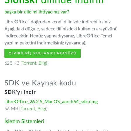
Ślōnski
dilinde indirin
başka bir dile mi ihtiyacınız var?
LibreOffice'i doğrudan kendi dilinizde indirebilirsiniz.
Aşağıdaki düğme, sadece dilinizdeki kullanıcı arayüzünü
indirecektir. Henüz yapmadıysanız, LibreOffice Temel
yazılım paketini indirmelisiniz (yukarıda).
ÇEVIRILMIŞ KULLANICI ARAYÜZÜ
628 KB (
Torrent
,
Bilgi
)
SDK ve Kaynak kodu
SDK'yı indir
LibreOffice_26.2.5_MacOS_aarch64_sdk.dmg
56 MB (
Torrent
,
Bilgi
)
İşletim Sistemleri