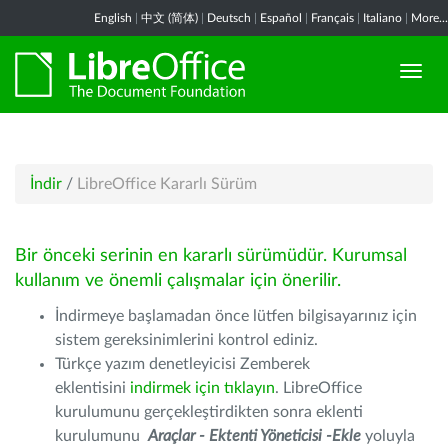
English
|
中文 (简体)
|
Deutsch
|
Español
|
Français
|
Italiano
|
More...
İndir
/
LibreOffice Kararlı Sürüm
Bir önceki serinin en kararlı sürümüdür. Kurumsal
kullanım ve önemli çalışmalar için önerilir.
İndirmeye başlamadan önce lütfen bilgisayarınız için
sistem gereksinimlerini kontrol ediniz.
Türkçe yazım denetleyicisi Zemberek
eklentisini
indirmek için tıklayın
. LibreOffice
kurulumunu gerçekleştirdikten sonra eklenti
kurulumunu
Araçlar - Ektenti Yöneticisi -Ekle
yoluyla