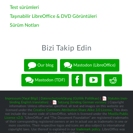
Test sürümleri
Taşınabilir LibreOffice & DVD Görüntüleri
Sürüm Notları
Bizi Takip Edin
Our blog
Mastodon (LibreOffice)
Mastodon (TDF)
Impressum (Yasal Bilgi)
|
Datenschutzerklärung (Gizlilik Politikası)
|
Statutes (non-
binding English translation)
-
Satzung (binding German version)
| Copyright
information: Unless otherwise specified, all text and images on this website are
licensed under the
Creative Commons Attribution-Share Alike 3.0 License
. This does
not include the source code of LibreOffice, which is licensed under the
Mozilla Public
License v2.0
. “LibreOffice” and “The Document Foundation” are registered trademarks
of their corresponding registered owners or are in actual use as trademarks in one or
more countries. Their respective logos and icons are also subject to international
copyright laws. Use thereof is explained in our
trademark policy
. LibreOffice was