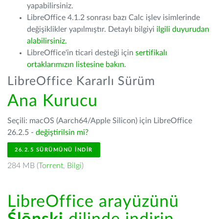
yapabilirsiniz.
LibreOffice 4.1.2 sonrası bazı Calc işlev isimlerinde
değişiklikler yapılmıştır. Detaylı bilgiyi
ilgili duyurudan
alabilirsiniz.
LibreOffice'in ticari desteği için
sertifikalı
ortaklarımızın listesine bakın
.
LibreOffice Kararlı Sürüm
Ana Kurucu
Seçili: macOS (Aarch64/Apple Silicon) için LibreOffice
26.2.5 -
değiştirilsin mi?
26.2.5 SÜRÜMÜNÜ İNDIR
284 MB (
Torrent
,
Bilgi
)
LibreOffice arayüzünü