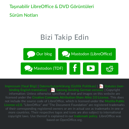
Taşınabilir LibreOffice & DVD Görüntüleri
Sürüm Notları
Bizi Takip Edin
Our blog
Mastodon (LibreOffice)
Mastodon (TDF)
Impressum (Yasal Bilgi)
|
Datenschutzerklärung (Gizlilik Politikası)
|
Statutes (non-
binding English translation)
-
Satzung (binding German version)
| Copyright
information: Unless otherwise specified, all text and images on this website are
licensed under the
Creative Commons Attribution-Share Alike 3.0 License
. This does
not include the source code of LibreOffice, which is licensed under the
Mozilla Public
License v2.0
. “LibreOffice” and “The Document Foundation” are registered trademarks
of their corresponding registered owners or are in actual use as trademarks in one or
more countries. Their respective logos and icons are also subject to international
copyright laws. Use thereof is explained in our
trademark policy
. LibreOffice was
based on OpenOffice.org.