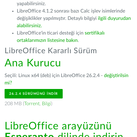
yapabilirsiniz.
LibreOffice 4.1.2 sonrası bazı Calc işlev isimlerinde
değişiklikler yapılmıştır. Detaylı bilgiyi
ilgili duyurudan
alabilirsiniz.
LibreOffice'in ticari desteği için
sertifikalı
ortaklarımızın listesine bakın
.
LibreOffice Kararlı Sürüm
Ana Kurucu
Seçili: Linux x64 (deb) için LibreOffice 26.2.4 -
değiştirilsin
mi?
26.2.4 SÜRÜMÜNÜ İNDIR
208 MB (
Torrent
,
Bilgi
)
LibreOffice arayüzünü