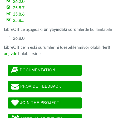
26.2.0
25.8.7
25.8.6
25.8.5
LibreOffice aşağıdaki
ön yayındaki
sürümlerde kullanılabilir:
26.8.0
LibreOffice'in eski sürümlerini (desteklenmiyor olabilirler!)
arşivde
bulabilirsiniz
DOCUMENTATION
PROVIDE FEEDBACK
JOIN THE PROJECT!