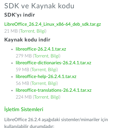
SDK ve Kaynak kodu
SDK'yı indir
LibreOffice_26.2.4_Linux_x86-64_deb_sdk.tar.gz
21 MB (
Torrent
,
Bilgi
)
Kaynak kodu indir
libreoffice-26.2.4.1.tar.xz
279 MB (
Torrent
,
Bilgi
)
libreoffice-dictionaries-26.2.4.1.tar.xz
59 MB (
Torrent
,
Bilgi
)
libreoffice-help-26.2.4.1.tar.xz
56 MB (
Torrent
,
Bilgi
)
libreoffice-translations-26.2.4.1.tar.xz
224 MB (
Torrent
,
Bilgi
)
İşletim Sistemleri
LibreOffice 26.2.4 aşağıdaki sistemler/mimariler için
kullanılabilir durumdadır: