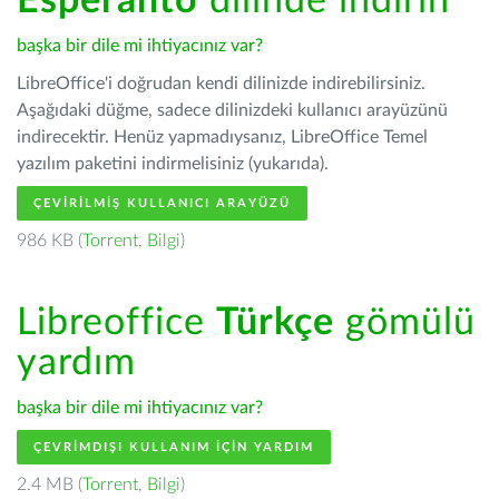
Esperanto
dilinde indirin
başka bir dile mi ihtiyacınız var?
LibreOffice'i doğrudan kendi dilinizde indirebilirsiniz.
Aşağıdaki düğme, sadece dilinizdeki kullanıcı arayüzünü
indirecektir. Henüz yapmadıysanız, LibreOffice Temel
yazılım paketini indirmelisiniz (yukarıda).
ÇEVIRILMIŞ KULLANICI ARAYÜZÜ
986 KB (
Torrent
,
Bilgi
)
Libreoffice
Türkçe
gömülü
yardım
başka bir dile mi ihtiyacınız var?
ÇEVRIMDIŞI KULLANIM IÇIN YARDIM
2.4 MB (
Torrent
,
Bilgi
)