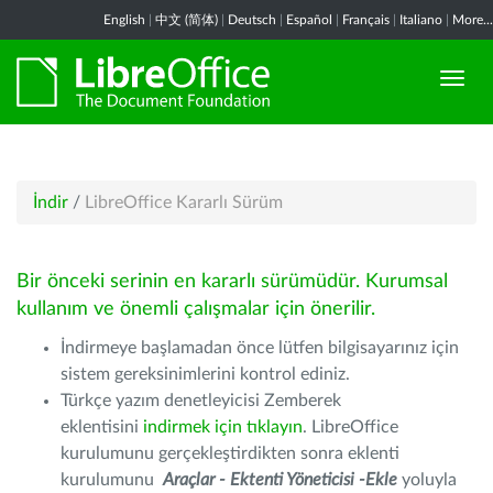
English
|
中文 (简体)
|
Deutsch
|
Español
|
Français
|
Italiano
|
More...
İndir
/
LibreOffice Kararlı Sürüm
Bir önceki serinin en kararlı sürümüdür. Kurumsal
kullanım ve önemli çalışmalar için önerilir.
İndirmeye başlamadan önce lütfen bilgisayarınız için
sistem gereksinimlerini kontrol ediniz.
Türkçe yazım denetleyicisi Zemberek
eklentisini
indirmek için tıklayın
. LibreOffice
kurulumunu gerçekleştirdikten sonra eklenti
kurulumunu
Araçlar - Ektenti Yöneticisi -Ekle
yoluyla