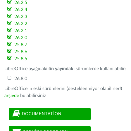
26.2.5
26.2.4
26.2.3
26.2.2
26.2.1
26.2.0
25.8.7
25.8.6
25.8.5
LibreOffice aşağıdaki
ön yayındaki
sürümlerde kullanılabilir:
26.8.0
LibreOffice'in eski sürümlerini (desteklenmiyor olabilirler!)
arşivde
bulabilirsiniz
DOCUMENTATION