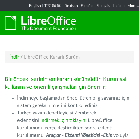
English
|
中文 (简体)
|
Deutsch
|
Español
|
Français
|
Italiano
|
More...
İndir
/
LibreOffice Kararlı Sürüm
Bir önceki serinin en kararlı sürümüdür. Kurumsal
kullanım ve önemli çalışmalar için önerilir.
İndirmeye başlamadan önce lütfen bilgisayarınız için
sistem gereksinimlerini kontrol ediniz.
Türkçe yazım denetleyicisi Zemberek
eklentisini
indirmek için tıklayın
. LibreOffice
kurulumunu gerçekleştirdikten sonra eklenti
kurulumunu
Araçlar - Ektenti Yöneticisi -Ekle
yoluyla