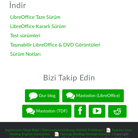
İndir
LibreOffice Taze Sürüm
LibreOffice Kararlı Sürüm
Test sürümleri
Taşınabilir LibreOffice & DVD Görüntüleri
Sürüm Notları
Bizi Takip Edin
Our blog
Mastodon (LibreOffice)
Mastodon (TDF)
Impressum (Yasal Bilgi)
|
Datenschutzerklärung (Gizlilik Politikası)
|
Statutes (non-
binding English translation)
-
Satzung (binding German version)
| Copyright