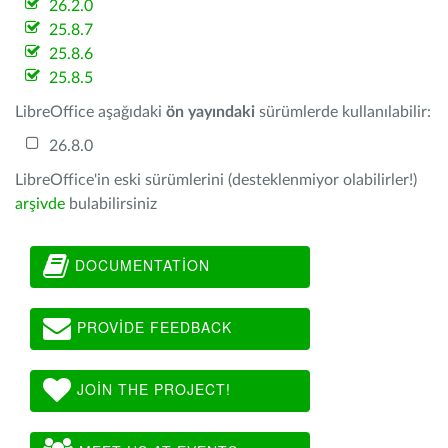
26.2.0
25.8.7
25.8.6
25.8.5
LibreOffice aşağıdaki
ön yayındaki
sürümlerde kullanılabilir:
26.8.0
LibreOffice'in eski sürümlerini (desteklenmiyor olabilirler!)
arşivde
bulabilirsiniz
DOCUMENTATION
PROVIDE FEEDBACK
JOIN THE PROJECT!