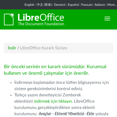
English
|
中文 (简体)
|
Deutsch
|
Español
|
Français
|
Italiano
|
More...
İndir
/
LibreOffice Kararlı Sürüm
Bir önceki serinin en kararlı sürümüdür. Kurumsal
kullanım ve önemli çalışmalar için önerilir.
İndirmeye başlamadan önce lütfen bilgisayarınız için
sistem gereksinimlerini kontrol ediniz.
Türkçe yazım denetleyicisi Zemberek
eklentisini
indirmek için tıklayın
. LibreOffice
kurulumunu gerçekleştirdikten sonra eklenti
kurulumunu
Araçlar - Ektenti Yöneticisi -Ekle
yoluyla