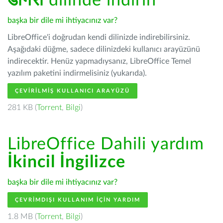
डोगरी
dilinde indirin
başka bir dile mi ihtiyacınız var?
LibreOffice'i doğrudan kendi dilinizde indirebilirsiniz.
Aşağıdaki düğme, sadece dilinizdeki kullanıcı arayüzünü
indirecektir. Henüz yapmadıysanız, LibreOffice Temel
yazılım paketini indirmelisiniz (yukarıda).
ÇEVIRILMIŞ KULLANICI ARAYÜZÜ
281 KB (
Torrent
,
Bilgi
)
LibreOffice Dahili yardım
İkincil İngilizce
başka bir dile mi ihtiyacınız var?
ÇEVRIMDIŞI KULLANIM IÇIN YARDIM
1.8 MB (
Torrent
,
Bilgi
)