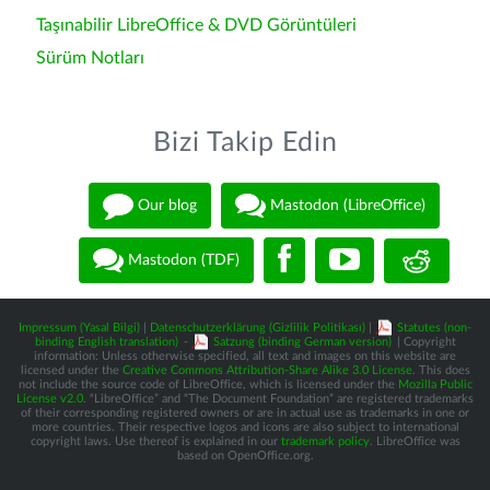
Taşınabilir LibreOffice & DVD Görüntüleri
Sürüm Notları
Bizi Takip Edin
Our blog
Mastodon (LibreOffice)
Mastodon (TDF)
Impressum (Yasal Bilgi)
|
Datenschutzerklärung (Gizlilik Politikası)
|
Statutes (non-
binding English translation)
-
Satzung (binding German version)
| Copyright
information: Unless otherwise specified, all text and images on this website are
licensed under the
Creative Commons Attribution-Share Alike 3.0 License
. This does
not include the source code of LibreOffice, which is licensed under the
Mozilla Public
License v2.0
. “LibreOffice” and “The Document Foundation” are registered trademarks
of their corresponding registered owners or are in actual use as trademarks in one or
more countries. Their respective logos and icons are also subject to international
copyright laws. Use thereof is explained in our
trademark policy
. LibreOffice was
based on OpenOffice.org.