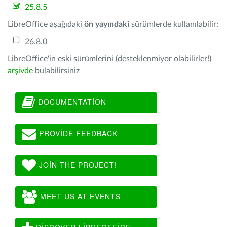
25.8.5
LibreOffice aşağıdaki
ön yayındaki
sürümlerde kullanılabilir:
26.8.0
LibreOffice'in eski sürümlerini (desteklenmiyor olabilirler!)
arşivde
bulabilirsiniz
DOCUMENTATION
PROVIDE FEEDBACK
JOIN THE PROJECT!
MEET US AT EVENTS