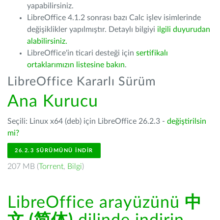
yapabilirsiniz.
LibreOffice 4.1.2 sonrası bazı Calc işlev isimlerinde
değişiklikler yapılmıştır. Detaylı bilgiyi
ilgili duyurudan
alabilirsiniz.
LibreOffice'in ticari desteği için
sertifikalı
ortaklarımızın listesine bakın
.
LibreOffice Kararlı Sürüm
Ana Kurucu
Seçili: Linux x64 (deb) için LibreOffice 26.2.3 -
değiştirilsin
mi?
26.2.3 SÜRÜMÜNÜ İNDIR
207 MB (
Torrent
,
Bilgi
)
LibreOffice arayüzünü
中