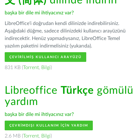
文 (简体)
dilinde indirin
başka bir dile mi ihtiyacınız var?
LibreOffice'i doğrudan kendi dilinizde indirebilirsiniz.
Aşağıdaki düğme, sadece dilinizdeki kullanıcı arayüzünü
indirecektir. Henüz yapmadıysanız, LibreOffice Temel
yazılım paketini indirmelisiniz (yukarıda).
ÇEVIRILMIŞ KULLANICI ARAYÜZÜ
831 KB (
Torrent
,
Bilgi
)
Libreoffice
Türkçe
gömülü
yardım
başka bir dile mi ihtiyacınız var?
ÇEVRIMDIŞI KULLANIM IÇIN YARDIM
2.6 MB (
Torrent
,
Bilgi
)