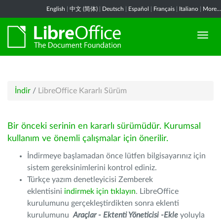
English
|
中文 (简体)
|
Deutsch
|
Español
|
Français
|
Italiano
|
More...
İndir
/
LibreOffice Kararlı Sürüm
Bir önceki serinin en kararlı sürümüdür. Kurumsal
kullanım ve önemli çalışmalar için önerilir.
İndirmeye başlamadan önce lütfen bilgisayarınız için
sistem gereksinimlerini kontrol ediniz.
Türkçe yazım denetleyicisi Zemberek
eklentisini
indirmek için tıklayın
. LibreOffice
kurulumunu gerçekleştirdikten sonra eklenti
kurulumunu
Araçlar - Ektenti Yöneticisi -Ekle
yoluyla