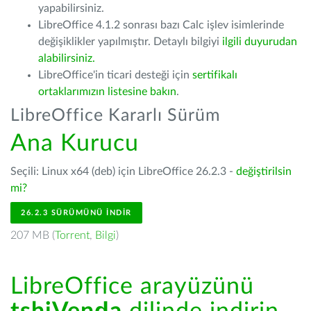
yapabilirsiniz.
LibreOffice 4.1.2 sonrası bazı Calc işlev isimlerinde
değişiklikler yapılmıştır. Detaylı bilgiyi
ilgili duyurudan
alabilirsiniz.
LibreOffice'in ticari desteği için
sertifikalı
ortaklarımızın listesine bakın
.
LibreOffice Kararlı Sürüm
Ana Kurucu
Seçili: Linux x64 (deb) için LibreOffice 26.2.3 -
değiştirilsin
mi?
26.2.3 SÜRÜMÜNÜ İNDIR
207 MB (
Torrent
,
Bilgi
)
LibreOffice arayüzünü