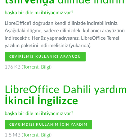
tshiVenḓa
dilinde indirin
başka bir dile mi ihtiyacınız var?
LibreOffice'i doğrudan kendi dilinizde indirebilirsiniz.
Aşağıdaki düğme, sadece dilinizdeki kullanıcı arayüzünü
indirecektir. Henüz yapmadıysanız, LibreOffice Temel
yazılım paketini indirmelisiniz (yukarıda).
ÇEVIRILMIŞ KULLANICI ARAYÜZÜ
196 KB (
Torrent
,
Bilgi
)
LibreOffice Dahili yardım
İkincil İngilizce
başka bir dile mi ihtiyacınız var?
ÇEVRIMDIŞI KULLANIM IÇIN YARDIM
1.8 MB (
Torrent
,
Bilgi
)