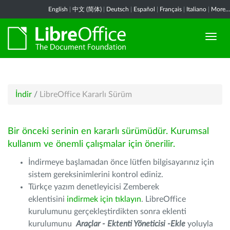
English
|
中文 (简体)
|
Deutsch
|
Español
|
Français
|
Italiano
|
More...
İndir
/
LibreOffice Kararlı Sürüm
Bir önceki serinin en kararlı sürümüdür. Kurumsal
kullanım ve önemli çalışmalar için önerilir.
İndirmeye başlamadan önce lütfen bilgisayarınız için
sistem gereksinimlerini kontrol ediniz.
Türkçe yazım denetleyicisi Zemberek
eklentisini
indirmek için tıklayın
. LibreOffice
kurulumunu gerçekleştirdikten sonra eklenti
kurulumunu
Araçlar - Ektenti Yöneticisi -Ekle
yoluyla