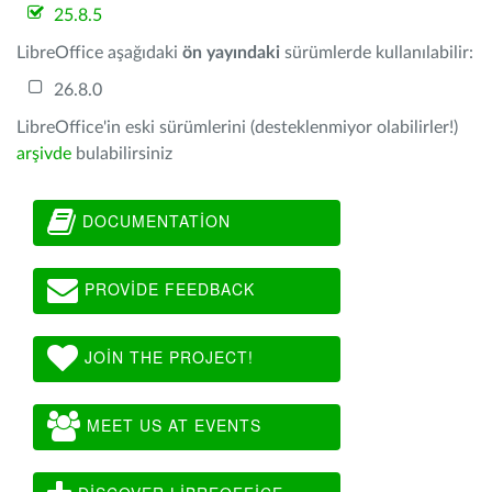
25.8.5
LibreOffice aşağıdaki
ön yayındaki
sürümlerde kullanılabilir:
26.8.0
LibreOffice'in eski sürümlerini (desteklenmiyor olabilirler!)
arşivde
bulabilirsiniz
DOCUMENTATION
PROVIDE FEEDBACK
JOIN THE PROJECT!
MEET US AT EVENTS