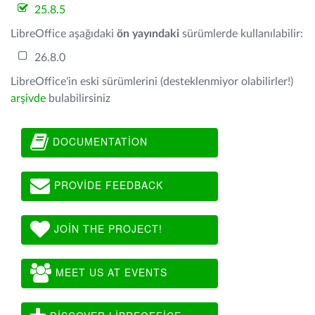
25.8.5
LibreOffice aşağıdaki
ön yayındaki
sürümlerde kullanılabilir:
26.8.0
LibreOffice'in eski sürümlerini (desteklenmiyor olabilirler!)
arşivde
bulabilirsiniz
DOCUMENTATION
PROVIDE FEEDBACK
JOIN THE PROJECT!
MEET US AT EVENTS