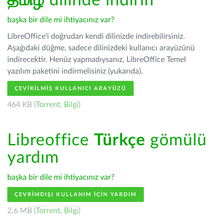
தமிழ்
dilinde indirin
başka bir dile mi ihtiyacınız var?
LibreOffice'i doğrudan kendi dilinizde indirebilirsiniz.
Aşağıdaki düğme, sadece dilinizdeki kullanıcı arayüzünü
indirecektir. Henüz yapmadıysanız, LibreOffice Temel
yazılım paketini indirmelisiniz (yukarıda).
ÇEVIRILMIŞ KULLANICI ARAYÜZÜ
464 KB (
Torrent
,
Bilgi
)
Libreoffice
Türkçe
gömülü
yardım
başka bir dile mi ihtiyacınız var?
ÇEVRIMDIŞI KULLANIM IÇIN YARDIM
2.6 MB (
Torrent
,
Bilgi
)