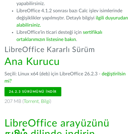
yapabilirsiniz.
LibreOffice 4.1.2 sonrası bazı Calc işlev isimlerinde
değişiklikler yapılmıştır. Detaylı bilgiyi
ilgili duyurudan
alabilirsiniz.
LibreOffice'in ticari desteği için
sertifikalı
ortaklarımızın listesine bakın
.
LibreOffice Kararlı Sürüm
Ana Kurucu
Seçili: Linux x64 (deb) için LibreOffice 26.2.3 -
değiştirilsin
mi?
26.2.3 SÜRÜMÜNÜ İNDIR
207 MB (
Torrent
,
Bilgi
)
LibreOffice arayüzünü