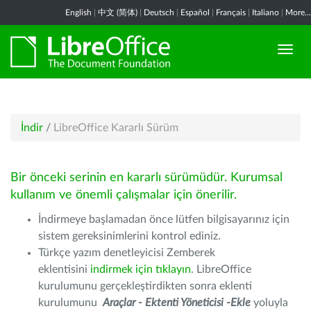
English
|
中文 (简体)
|
Deutsch
|
Español
|
Français
|
Italiano
|
More...
İndir
/
LibreOffice Kararlı Sürüm
Bir önceki serinin en kararlı sürümüdür. Kurumsal
kullanım ve önemli çalışmalar için önerilir.
İndirmeye başlamadan önce lütfen bilgisayarınız için
sistem gereksinimlerini kontrol ediniz.
Türkçe yazım denetleyicisi Zemberek
eklentisini
indirmek için tıklayın
. LibreOffice
kurulumunu gerçekleştirdikten sonra eklenti
kurulumunu
Araçlar - Ektenti Yöneticisi -Ekle
yoluyla