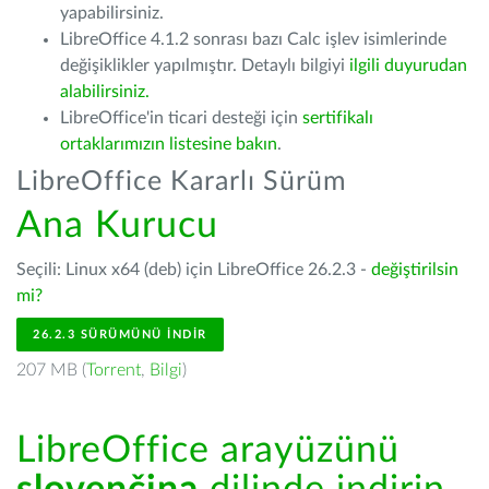
yapabilirsiniz.
LibreOffice 4.1.2 sonrası bazı Calc işlev isimlerinde
değişiklikler yapılmıştır. Detaylı bilgiyi
ilgili duyurudan
alabilirsiniz.
LibreOffice'in ticari desteği için
sertifikalı
ortaklarımızın listesine bakın
.
LibreOffice Kararlı Sürüm
Ana Kurucu
Seçili: Linux x64 (deb) için LibreOffice 26.2.3 -
değiştirilsin
mi?
26.2.3 SÜRÜMÜNÜ İNDIR
207 MB (
Torrent
,
Bilgi
)
LibreOffice arayüzünü