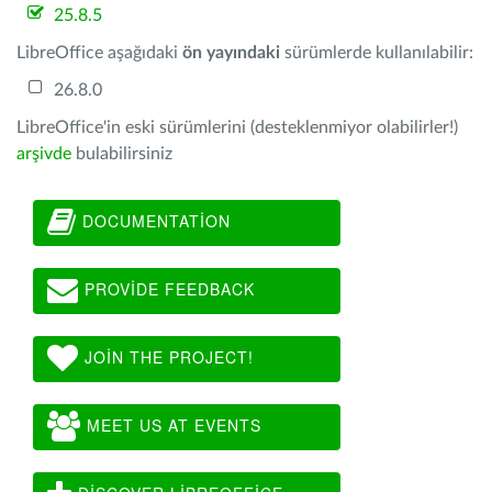
25.8.5
LibreOffice aşağıdaki
ön yayındaki
sürümlerde kullanılabilir:
26.8.0
LibreOffice'in eski sürümlerini (desteklenmiyor olabilirler!)
arşivde
bulabilirsiniz
DOCUMENTATION
PROVIDE FEEDBACK
JOIN THE PROJECT!
MEET US AT EVENTS