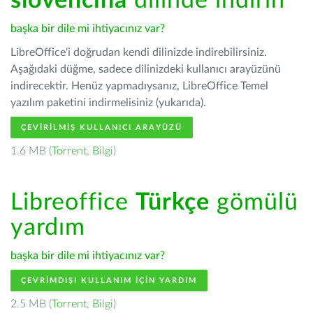
slovenčina
dilinde indirin
başka bir dile mi ihtiyacınız var?
LibreOffice'i doğrudan kendi dilinizde indirebilirsiniz.
Aşağıdaki düğme, sadece dilinizdeki kullanıcı arayüzünü
indirecektir. Henüz yapmadıysanız, LibreOffice Temel
yazılım paketini indirmelisiniz (yukarıda).
ÇEVIRILMIŞ KULLANICI ARAYÜZÜ
1.6 MB (
Torrent
,
Bilgi
)
Libreoffice
Türkçe
gömülü
yardım
başka bir dile mi ihtiyacınız var?
ÇEVRIMDIŞI KULLANIM IÇIN YARDIM
2.5 MB (
Torrent
,
Bilgi
)