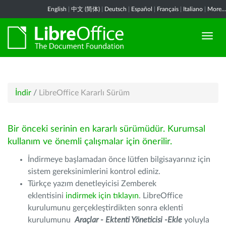
English
|
中文 (简体)
|
Deutsch
|
Español
|
Français
|
Italiano
|
More...
İndir
/
LibreOffice Kararlı Sürüm
Bir önceki serinin en kararlı sürümüdür. Kurumsal
kullanım ve önemli çalışmalar için önerilir.
İndirmeye başlamadan önce lütfen bilgisayarınız için
sistem gereksinimlerini kontrol ediniz.
Türkçe yazım denetleyicisi Zemberek
eklentisini
indirmek için tıklayın
. LibreOffice
kurulumunu gerçekleştirdikten sonra eklenti
kurulumunu
Araçlar - Ektenti Yöneticisi -Ekle
yoluyla