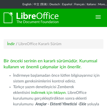
English
|
中文 (简体)
|
Deutsch
|
Español
|
Français
|
Italiano
|
More...
İndir
/
LibreOffice Kararlı Sürüm
Bir önceki serinin en kararlı sürümüdür. Kurumsal
kullanım ve önemli çalışmalar için önerilir.
İndirmeye başlamadan önce lütfen bilgisayarınız için
sistem gereksinimlerini kontrol ediniz.
Türkçe yazım denetleyicisi Zemberek
eklentisini
indirmek için tıklayın
. LibreOffice
kurulumunu gerçekleştirdikten sonra eklenti
kurulumunu
Araçlar - Ektenti Yöneticisi -Ekle
yoluyla