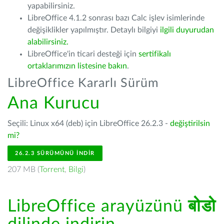
yapabilirsiniz.
LibreOffice 4.1.2 sonrası bazı Calc işlev isimlerinde
değişiklikler yapılmıştır. Detaylı bilgiyi
ilgili duyurudan
alabilirsiniz.
LibreOffice'in ticari desteği için
sertifikalı
ortaklarımızın listesine bakın
.
LibreOffice Kararlı Sürüm
Ana Kurucu
Seçili: Linux x64 (deb) için LibreOffice 26.2.3 -
değiştirilsin
mi?
26.2.3 SÜRÜMÜNÜ İNDIR
207 MB (
Torrent
,
Bilgi
)
LibreOffice arayüzünü
बोडो