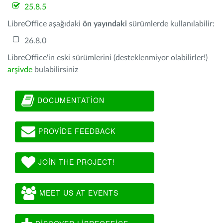
25.8.5
LibreOffice aşağıdaki
ön yayındaki
sürümlerde kullanılabilir:
26.8.0
LibreOffice'in eski sürümlerini (desteklenmiyor olabilirler!)
arşivde
bulabilirsiniz
DOCUMENTATION
PROVIDE FEEDBACK
JOIN THE PROJECT!
MEET US AT EVENTS