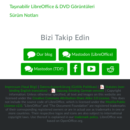
Taşınabilir LibreOffice & DVD Görüntüleri
Sürüm Notları
Bizi Takip Edin
Our blog
Mastodon (LibreOffice)
Mastodon (TDF)
Impressum (Yasal Bilgi)
|
Datenschutzerklärung (Gizlilik Politikası)
|
Statutes (non-
binding English translation)
-
Satzung (binding German version)
| Copyright
information: Unless otherwise specified, all text and images on this website are
licensed under the
Creative Commons Attribution-Share Alike 3.0 License
. This does
not include the source code of LibreOffice, which is licensed under the
Mozilla Public
License v2.0
. “LibreOffice” and “The Document Foundation” are registered trademarks
of their corresponding registered owners or are in actual use as trademarks in one or
more countries. Their respective logos and icons are also subject to international
copyright laws. Use thereof is explained in our
trademark policy
. LibreOffice was
based on OpenOffice.org.