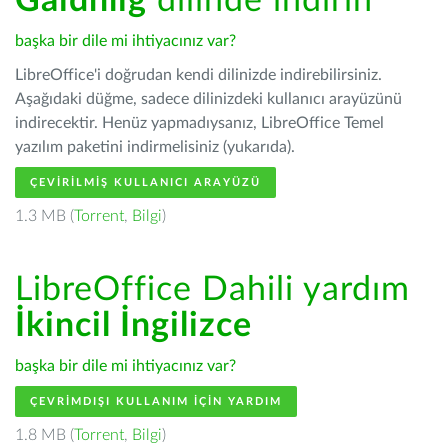
Gàidhlig
dilinde indirin
başka bir dile mi ihtiyacınız var?
LibreOffice'i doğrudan kendi dilinizde indirebilirsiniz.
Aşağıdaki düğme, sadece dilinizdeki kullanıcı arayüzünü
indirecektir. Henüz yapmadıysanız, LibreOffice Temel
yazılım paketini indirmelisiniz (yukarıda).
ÇEVIRILMIŞ KULLANICI ARAYÜZÜ
1.3 MB (
Torrent
,
Bilgi
)
LibreOffice Dahili yardım
İkincil İngilizce
başka bir dile mi ihtiyacınız var?
ÇEVRIMDIŞI KULLANIM IÇIN YARDIM
1.8 MB (
Torrent
,
Bilgi
)