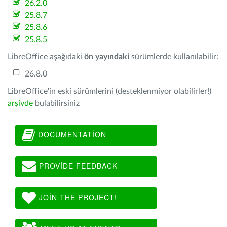
26.2.0
25.8.7
25.8.6
25.8.5
LibreOffice aşağıdaki
ön yayındaki
sürümlerde kullanılabilir:
26.8.0
LibreOffice'in eski sürümlerini (desteklenmiyor olabilirler!)
arşivde
bulabilirsiniz
DOCUMENTATION
PROVIDE FEEDBACK
JOIN THE PROJECT!