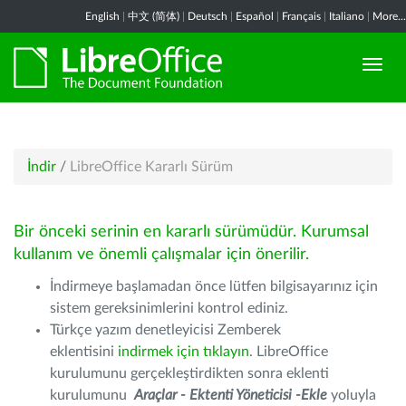
English
|
中文 (简体)
|
Deutsch
|
Español
|
Français
|
Italiano
|
More...
İndir
/
LibreOffice Kararlı Sürüm
Bir önceki serinin en kararlı sürümüdür. Kurumsal
kullanım ve önemli çalışmalar için önerilir.
İndirmeye başlamadan önce lütfen bilgisayarınız için
sistem gereksinimlerini kontrol ediniz.
Türkçe yazım denetleyicisi Zemberek
eklentisini
indirmek için tıklayın
. LibreOffice
kurulumunu gerçekleştirdikten sonra eklenti
kurulumunu
Araçlar - Ektenti Yöneticisi -Ekle
yoluyla