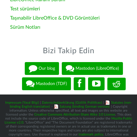
Test sürümleri
Taşınabilir LibreOffice & DVD Görüntüleri
Sürüm Notları
Bizi Takip Edin
Our blog
Mastodon (LibreOffice)
Mastodon (TDF)
Impressum (Yasal Bilgi)
|
Datenschutzerklärung (Gizlilik Politikası)
|
Statutes (non-
binding English translation)
-
Satzung (binding German version)
| Copyright
information: Unless otherwise specified, all text and images on this website are
licensed under the
Creative Commons Attribution-Share Alike 3.0 License
. This does
not include the source code of LibreOffice, which is licensed under the
Mozilla Public
License v2.0
. “LibreOffice” and “The Document Foundation” are registered trademarks
of their corresponding registered owners or are in actual use as trademarks in one or
more countries. Their respective logos and icons are also subject to international
copyright laws. Use thereof is explained in our
trademark policy
. LibreOffice was