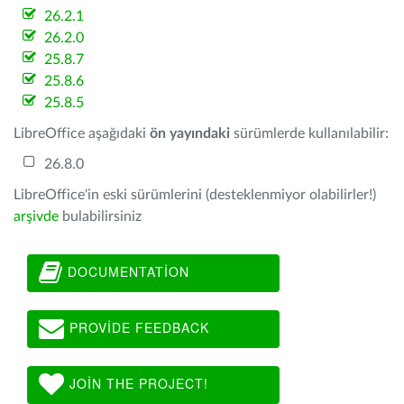
26.2.1
26.2.0
25.8.7
25.8.6
25.8.5
LibreOffice aşağıdaki
ön yayındaki
sürümlerde kullanılabilir:
26.8.0
LibreOffice'in eski sürümlerini (desteklenmiyor olabilirler!)
arşivde
bulabilirsiniz
DOCUMENTATION
PROVIDE FEEDBACK
JOIN THE PROJECT!