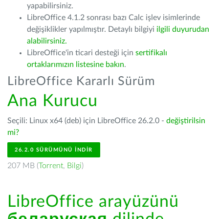
yapabilirsiniz.
LibreOffice 4.1.2 sonrası bazı Calc işlev isimlerinde
değişiklikler yapılmıştır. Detaylı bilgiyi
ilgili duyurudan
alabilirsiniz.
LibreOffice'in ticari desteği için
sertifikalı
ortaklarımızın listesine bakın
.
LibreOffice Kararlı Sürüm
Ana Kurucu
Seçili: Linux x64 (deb) için LibreOffice 26.2.0 -
değiştirilsin
mi?
26.2.0 SÜRÜMÜNÜ İNDIR
207 MB (
Torrent
,
Bilgi
)
LibreOffice arayüzünü