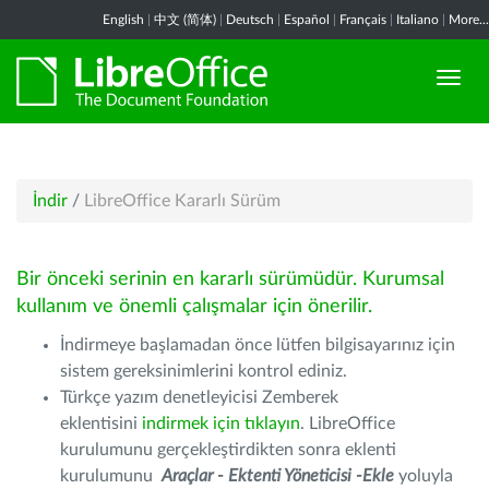
English
|
中文 (简体)
|
Deutsch
|
Español
|
Français
|
Italiano
|
More...
İndir
/
LibreOffice Kararlı Sürüm
Bir önceki serinin en kararlı sürümüdür. Kurumsal
kullanım ve önemli çalışmalar için önerilir.
İndirmeye başlamadan önce lütfen bilgisayarınız için
sistem gereksinimlerini kontrol ediniz.
Türkçe yazım denetleyicisi Zemberek
eklentisini
indirmek için tıklayın
. LibreOffice
kurulumunu gerçekleştirdikten sonra eklenti
kurulumunu
Araçlar - Ektenti Yöneticisi -Ekle
yoluyla