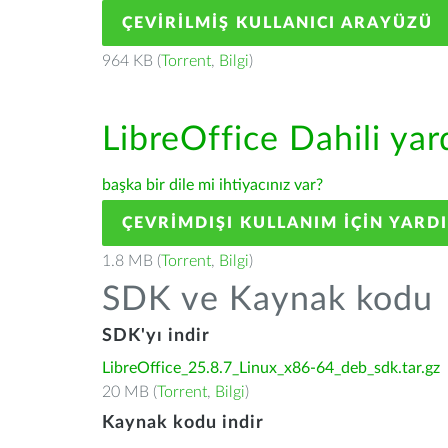
ÇEVIRILMIŞ KULLANICI ARAYÜZÜ
964 KB (
Torrent
,
Bilgi
)
LibreOffice Dahili ya
başka bir dile mi ihtiyacınız var?
ÇEVRIMDIŞI KULLANIM IÇIN YARD
1.8 MB (
Torrent
,
Bilgi
)
SDK ve Kaynak kodu
SDK'yı indir
LibreOffice_25.8.7_Linux_x86-64_deb_sdk.tar.gz
20 MB (
Torrent
,
Bilgi
)
Kaynak kodu indir