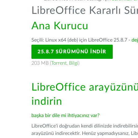
LibreOffice Kararlı S
Ana Kurucu
Seçili: Linux x64 (deb) için LibreOffice 25.8.7 -
değ
25.8.7 SÜRÜMÜNÜ İNDIR
203 MB (
Torrent
,
Bilgi
)
LibreOffice arayüzün
indirin
başka bir dile mi ihtiyacınız var?
LibreOffice'i doğrudan kendi dilinizde indirebilirs
arayüzünü indirecektir. Henüz yapmadıysanız, Libre