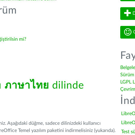
ürüm
D
G
iştirilsin mi?
Fay
Belgel
Sürüm 
LGPL L
ü
ภาษาไทย
dilinde
Çevrim
İnd
LibreO
LibreO
iniz. Aşağıdaki düğme, sadece dilinizdeki kullanıcı
Office Temel yazılım paketini indirmelisiniz (yukarıda).
Test s