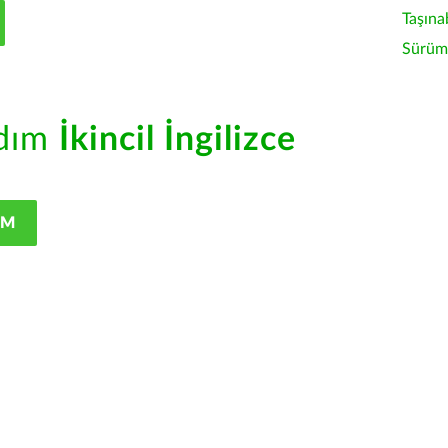
Taşına
Sürüm 
rdım
İkincil İngilizce
IM