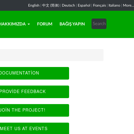
English
|
中文 (简体)
|
Deutsch
|
Español
|
Français
|
Italiano
|
More...
HAKKIMIZDA
FORUM
BAĞIŞ YAPIN
DOCUMENTATION
PROVIDE FEEDBACK
JOIN THE PROJECT!
MEET US AT EVENTS