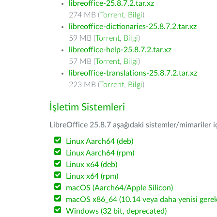
libreoffice-25.8.7.2.tar.xz
274 MB (
Torrent
,
Bilgi
)
libreoffice-dictionaries-25.8.7.2.tar.xz
59 MB (
Torrent
,
Bilgi
)
libreoffice-help-25.8.7.2.tar.xz
57 MB (
Torrent
,
Bilgi
)
libreoffice-translations-25.8.7.2.tar.xz
223 MB (
Torrent
,
Bilgi
)
İşletim Sistemleri
LibreOffice 25.8.7 aşağıdaki sistemler/mimariler iç
Linux Aarch64 (deb)
Linux Aarch64 (rpm)
Linux x64 (deb)
Linux x64 (rpm)
macOS (Aarch64/Apple Silicon)
macOS x86_64 (10.14 veya daha yenisi gerekl
Windows (32 bit, deprecated)