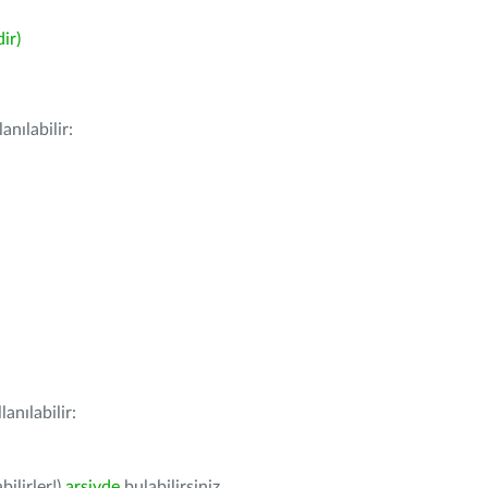
ir)
nılabilir:
anılabilir:
bilirler!)
arşivde
bulabilirsiniz