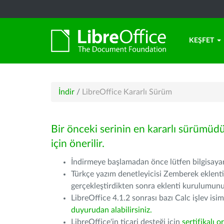
KEŞFET
İndir
/
LibreOffice Kararlı Sürüm
Bir önceki serinin en kararlı sürümüd
için önerilir.
İndirmeye başlamadan önce lütfen bilgisayarı
Türkçe yazım denetleyicisi Zemberek eklenti
gerçekleştirdikten sonra eklenti kurulumu
LibreOffice 4.1.2 sonrası bazı Calc işlev isiml
duyurudan alabilirsiniz.
LibreOffice'in ticari desteği için
sertifikalı o