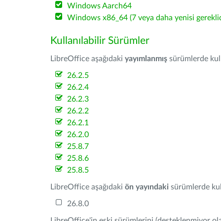
Windows Aarch64
Windows x86_64 (7 veya daha yenisi gereklid
Kullanılabilir Sürümler
LibreOffice aşağıdaki
yayımlanmış
sürümlerde kulla
26.2.5
26.2.4
26.2.3
26.2.2
26.2.1
26.2.0
25.8.7
25.8.6
25.8.5
LibreOffice aşağıdaki
ön yayındaki
sürümlerde kull
26.8.0
LibreOffice'in eski sürümlerini (desteklenmiyor ola