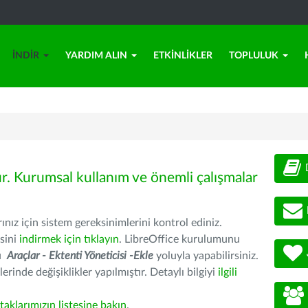
İNDIR
YARDIM ALIN
ETKINLIKLER
TOPLULUK
ür. Kurumsal kullanım ve önemli çalışmalar
nız için sistem gereksinimlerini kontrol ediniz.
sini
indirmek için tıklayın
. LibreOffice kurulumunu
nu
Araçlar - Ektenti Yöneticisi -Ekle
yoluyla yapabilirsiniz.
erinde değişiklikler yapılmıştır. Detaylı bilgiyi
ilgili
rtaklarımızın listesine bakın
.