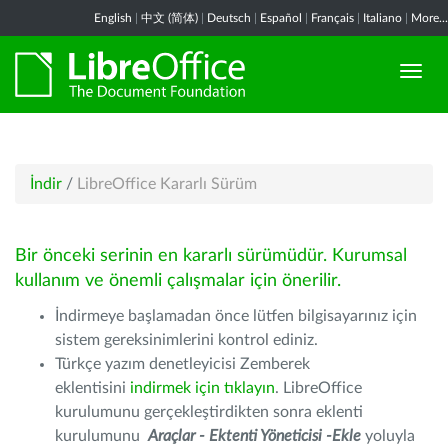
English
|
中文 (简体)
|
Deutsch
|
Español
|
Français
|
Italiano
|
More...
İndir
/
LibreOffice Kararlı Sürüm
Bir önceki serinin en kararlı sürümüdür. Kurumsal
kullanım ve önemli çalışmalar için önerilir.
İndirmeye başlamadan önce lütfen bilgisayarınız için
sistem gereksinimlerini kontrol ediniz.
Türkçe yazım denetleyicisi Zemberek
eklentisini
indirmek için tıklayın
. LibreOffice
kurulumunu gerçekleştirdikten sonra eklenti
kurulumunu
Araçlar - Ektenti Yöneticisi -Ekle
yoluyla