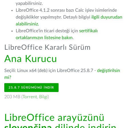
yapabilirsiniz.
LibreOffice 4.1.2 sonrası bazı Calc işlev isimlerinde
değişiklikler yapılmıştır. Detaylı bilgiyi
ilgili duyurudan
alabilirsiniz.
LibreOffice'in ticari desteği için
sertifikalı
ortaklarımızın listesine bakın
.
LibreOffice Kararlı Sürüm
Ana Kurucu
Seçili: Linux x64 (deb) için LibreOffice 25.8.7 -
değiştirilsin
mi?
25.8.7 SÜRÜMÜNÜ İNDIR
203 MB (
Torrent
,
Bilgi
)
LibreOffice arayüzünü