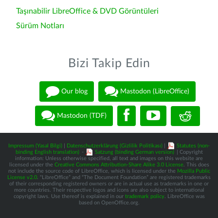
Taşınabilir LibreOffice & DVD Görüntüleri
Sürüm Notları
Bizi Takip Edin
Our blog
Mastodon (LibreOffice)
Mastodon (TDF)
Impressum (Yasal Bilgi)
|
Datenschutzerklärung (Gizlilik Politikası)
|
Statutes (non-
binding English translation)
-
Satzung (binding German version)
| Copyright
information: Unless otherwise specified, all text and images on this website are
licensed under the
Creative Commons Attribution-Share Alike 3.0 License
. This does
not include the source code of LibreOffice, which is licensed under the
Mozilla Public
License v2.0
. “LibreOffice” and “The Document Foundation” are registered trademarks
of their corresponding registered owners or are in actual use as trademarks in one or
more countries. Their respective logos and icons are also subject to international
copyright laws. Use thereof is explained in our
trademark policy
. LibreOffice was
based on OpenOffice.org.