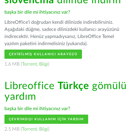
slovenčina
dilinde indirin
başka bir dile mi ihtiyacınız var?
LibreOffice'i doğrudan kendi dilinizde indirebilirsiniz.
Aşağıdaki düğme, sadece dilinizdeki kullanıcı arayüzünü
indirecektir. Henüz yapmadıysanız, LibreOffice Temel
yazılım paketini indirmelisiniz (yukarıda).
ÇEVIRILMIŞ KULLANICI ARAYÜZÜ
1.6 MB (
Torrent
,
Bilgi
)
Libreoffice
Türkçe
gömülü
yardım
başka bir dile mi ihtiyacınız var?
ÇEVRIMDIŞI KULLANIM IÇIN YARDIM
2.5 MB (
Torrent
,
Bilgi
)