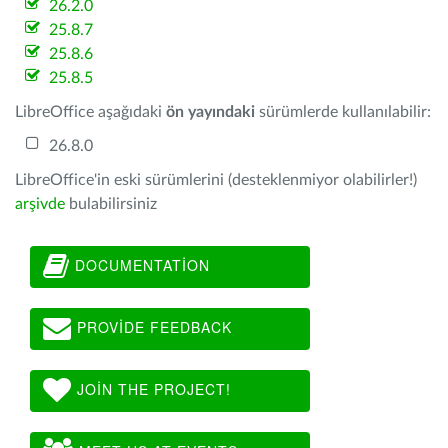
26.2.0
25.8.7
25.8.6
25.8.5
LibreOffice aşağıdaki
ön yayındaki
sürümlerde kullanılabilir:
26.8.0
LibreOffice'in eski sürümlerini (desteklenmiyor olabilirler!)
arşivde
bulabilirsiniz
DOCUMENTATION
PROVIDE FEEDBACK
JOIN THE PROJECT!