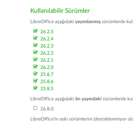
Kullanılabilir Sürümler
LibreOffice aşağıdaki
yayımlanmış
sürümlerde kulla
26.2.5
26.2.4
26.2.3
26.2.2
26.2.1
26.2.0
25.8.7
25.8.6
25.8.5
LibreOffice aşağıdaki
ön yayındaki
sürümlerde kull
26.8.0
LibreOffice'in eski sürümlerini (desteklenmiyor ola