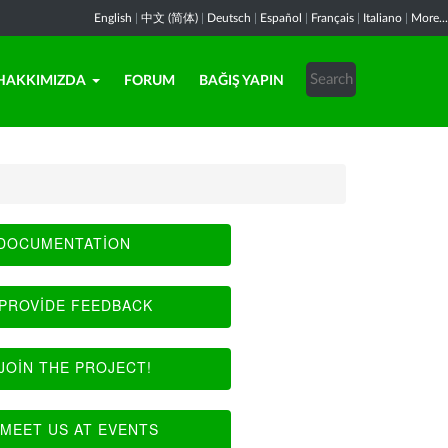
English
|
中文 (简体)
|
Deutsch
|
Español
|
Français
|
Italiano
|
More...
HAKKIMIZDA
FORUM
BAĞIŞ YAPIN
DOCUMENTATION
PROVIDE FEEDBACK
JOIN THE PROJECT!
MEET US AT EVENTS