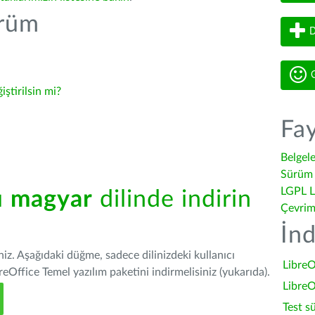
ürüm
D
G
iştirilsin mi?
Fay
Belgel
Sürüm 
LGPL L
ü
magyar
dilinde indirin
Çevrim
İnd
iniz. Aşağıdaki düğme, sadece dilinizdeki kullanıcı
LibreO
Office Temel yazılım paketini indirmelisiniz (yukarıda).
LibreO
Test s