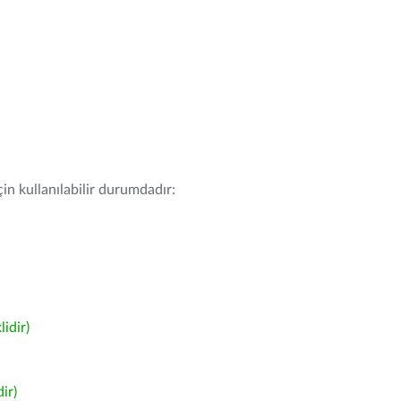
in kullanılabilir durumdadır:
idir)
ir)