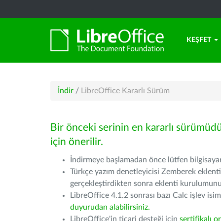
KEŞFET
İndir
/
LibreOffice Kararlı Sürüm
Bir önceki serinin en kararlı sürümüd
için önerilir.
İndirmeye başlamadan önce lütfen bilgisayarı
Türkçe yazım denetleyicisi Zemberek eklenti
gerçekleştirdikten sonra eklenti kurulumu
LibreOffice 4.1.2 sonrası bazı Calc işlev isiml
duyurudan alabilirsiniz.
LibreOffice'in ticari desteği için
sertifikalı o