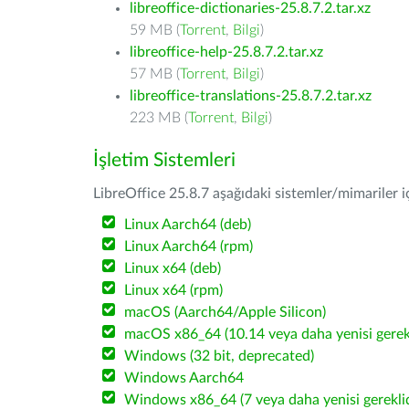
libreoffice-dictionaries-25.8.7.2.tar.xz
59 MB (
Torrent
,
Bilgi
)
libreoffice-help-25.8.7.2.tar.xz
57 MB (
Torrent
,
Bilgi
)
libreoffice-translations-25.8.7.2.tar.xz
223 MB (
Torrent
,
Bilgi
)
İşletim Sistemleri
LibreOffice 25.8.7 aşağıdaki sistemler/mimariler iç
Linux Aarch64 (deb)
Linux Aarch64 (rpm)
Linux x64 (deb)
Linux x64 (rpm)
macOS (Aarch64/Apple Silicon)
macOS x86_64 (10.14 veya daha yenisi gerekl
Windows (32 bit, deprecated)
Windows Aarch64
Windows x86_64 (7 veya daha yenisi gereklid