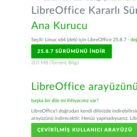
LibreOffice Kararlı S
Ana Kurucu
Seçili: Linux x64 (deb) için LibreOffice 25.8.7 -
değ
25.8.7 SÜRÜMÜNÜ İNDIR
203 MB (
Torrent
,
Bilgi
)
LibreOffice arayüzün
başka bir dile mi ihtiyacınız var?
LibreOffice'i doğrudan kendi dilinizde indirebilirs
arayüzünü indirecektir. Henüz yapmadıysanız, Libre
ÇEVIRILMIŞ KULLANICI ARAYÜZÜ