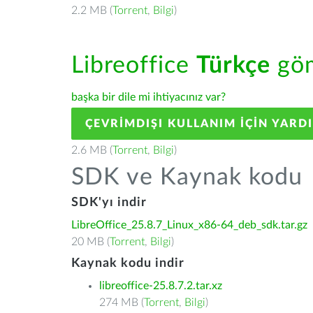
2.2 MB (
Torrent
,
Bilgi
)
Libreoffice
Türkçe
göm
başka bir dile mi ihtiyacınız var?
ÇEVRIMDIŞI KULLANIM IÇIN YARD
2.6 MB (
Torrent
,
Bilgi
)
SDK ve Kaynak kodu
SDK'yı indir
LibreOffice_25.8.7_Linux_x86-64_deb_sdk.tar.gz
20 MB (
Torrent
,
Bilgi
)
Kaynak kodu indir
libreoffice-25.8.7.2.tar.xz
274 MB (
Torrent
,
Bilgi
)