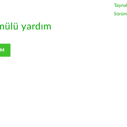
Taşına
Sürüm 
ülü yardım
IM