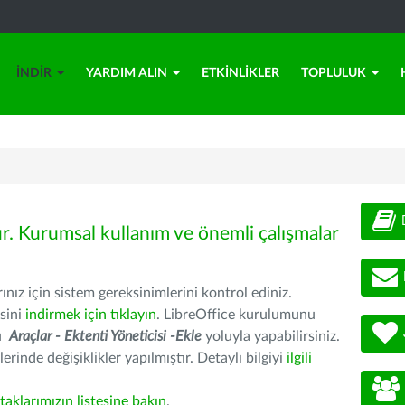
İNDIR
YARDIM ALIN
ETKINLIKLER
TOPLULUK
ür. Kurumsal kullanım ve önemli çalışmalar
nız için sistem gereksinimlerini kontrol ediniz.
sini
indirmek için tıklayın
. LibreOffice kurulumunu
nu
Araçlar - Ektenti Yöneticisi -Ekle
yoluyla yapabilirsiniz.
erinde değişiklikler yapılmıştır. Detaylı bilgiyi
ilgili
rtaklarımızın listesine bakın
.