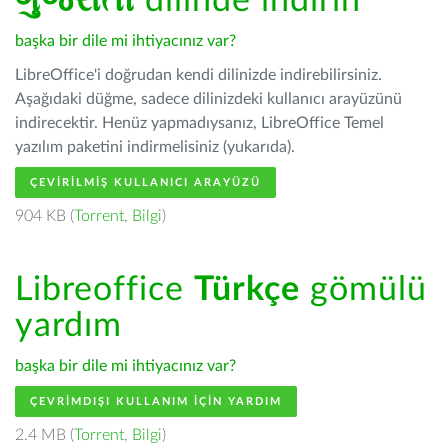
ગુજરાતી
dilinde indirin
başka bir dile mi ihtiyacınız var?
LibreOffice'i doğrudan kendi dilinizde indirebilirsiniz.
Aşağıdaki düğme, sadece dilinizdeki kullanıcı arayüzünü
indirecektir. Henüz yapmadıysanız, LibreOffice Temel
yazılım paketini indirmelisiniz (yukarıda).
ÇEVIRILMIŞ KULLANICI ARAYÜZÜ
904 KB (
Torrent
,
Bilgi
)
Libreoffice
Türkçe
gömülü
yardım
başka bir dile mi ihtiyacınız var?
ÇEVRIMDIŞI KULLANIM IÇIN YARDIM
2.4 MB (
Torrent
,
Bilgi
)