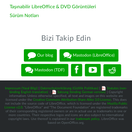
Taşınabilir LibreOffice & DVD Görüntüleri
Sürüm Notları
Bizi Takip Edin
Our blog
Mastodon (LibreOffice)
Mastodon (TDF)
Impressum (Yasal Bilgi)
|
Datenschutzerklärung (Gizlilik Politikası)
|
Statutes (non-
binding English translation)
-
Satzung (binding German version)
| Copyright
information: Unless otherwise specified, all text and images on this website are
licensed under the
Creative Commons Attribution-Share Alike 3.0 License
. This does
not include the source code of LibreOffice, which is licensed under the
Mozilla Public
License v2.0
. “LibreOffice” and “The Document Foundation” are registered trademarks
of their corresponding registered owners or are in actual use as trademarks in one or
more countries. Their respective logos and icons are also subject to international
copyright laws. Use thereof is explained in our
trademark policy
. LibreOffice was
based on OpenOffice.org.