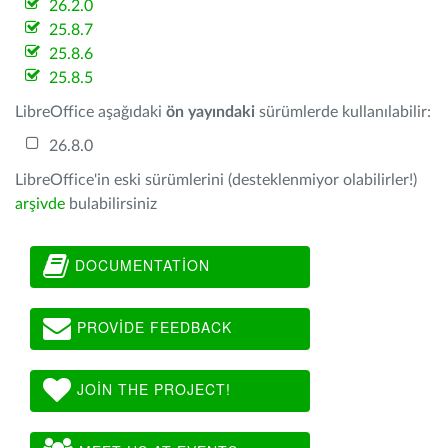
26.2.0
25.8.7
25.8.6
25.8.5
LibreOffice aşağıdaki
ön yayındaki
sürümlerde kullanılabilir:
26.8.0
LibreOffice'in eski sürümlerini (desteklenmiyor olabilirler!)
arşivde
bulabilirsiniz
DOCUMENTATION
PROVIDE FEEDBACK
JOIN THE PROJECT!