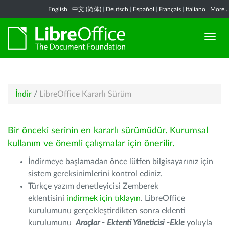
English
|
中文 (简体)
|
Deutsch
|
Español
|
Français
|
Italiano
|
More...
İndir
/
LibreOffice Kararlı Sürüm
Bir önceki serinin en kararlı sürümüdür. Kurumsal
kullanım ve önemli çalışmalar için önerilir.
İndirmeye başlamadan önce lütfen bilgisayarınız için
sistem gereksinimlerini kontrol ediniz.
Türkçe yazım denetleyicisi Zemberek
eklentisini
indirmek için tıklayın
. LibreOffice
kurulumunu gerçekleştirdikten sonra eklenti
kurulumunu
Araçlar - Ektenti Yöneticisi -Ekle
yoluyla