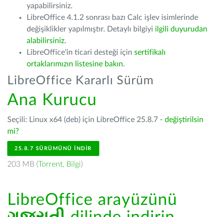
yapabilirsiniz.
LibreOffice 4.1.2 sonrası bazı Calc işlev isimlerinde
değişiklikler yapılmıştır. Detaylı bilgiyi
ilgili duyurudan
alabilirsiniz.
LibreOffice'in ticari desteği için
sertifikalı
ortaklarımızın listesine bakın
.
LibreOffice Kararlı Sürüm
Ana Kurucu
Seçili: Linux x64 (deb) için LibreOffice 25.8.7 -
değiştirilsin
mi?
25.8.7 SÜRÜMÜNÜ İNDIR
203 MB (
Torrent
,
Bilgi
)
LibreOffice arayüzünü