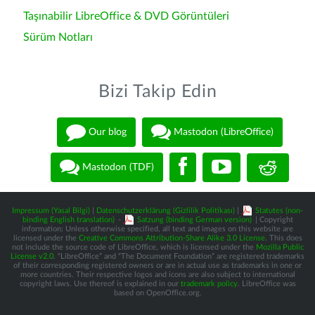
Taşınabilir LibreOffice & DVD Görüntüleri
Sürüm Notları
Bizi Takip Edin
Our blog
Mastodon (LibreOffice)
Mastodon (TDF)
Impressum (Yasal Bilgi)
|
Datenschutzerklärung (Gizlilik Politikası)
|
Statutes (non-
binding English translation)
-
Satzung (binding German version)
| Copyright
information: Unless otherwise specified, all text and images on this website are
licensed under the
Creative Commons Attribution-Share Alike 3.0 License
. This does
not include the source code of LibreOffice, which is licensed under the
Mozilla Public
License v2.0
. “LibreOffice” and “The Document Foundation” are registered trademarks
of their corresponding registered owners or are in actual use as trademarks in one or
more countries. Their respective logos and icons are also subject to international
copyright laws. Use thereof is explained in our
trademark policy
. LibreOffice was
based on OpenOffice.org.