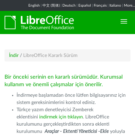
English
|
中文 (简体)
|
Deutsch
|
Español
|
Français
|
Italiano
|
More...
İndir
/
LibreOffice Kararlı Sürüm
Bir önceki serinin en kararlı sürümüdür. Kurumsal
kullanım ve önemli çalışmalar için önerilir.
İndirmeye başlamadan önce lütfen bilgisayarınız için
sistem gereksinimlerini kontrol ediniz.
Türkçe yazım denetleyicisi Zemberek
eklentisini
indirmek için tıklayın
. LibreOffice
kurulumunu gerçekleştirdikten sonra eklenti
kurulumunu
Araçlar - Ektenti Yöneticisi -Ekle
yoluyla