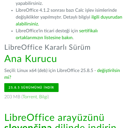
yapabilirsiniz.
LibreOffice 4.1.2 sonrası bazı Calc işlev isimlerinde
değişiklikler yapılmıştır. Detaylı bilgiyi
ilgili duyurudan
alabilirsiniz.
LibreOffice'in ticari desteği için
sertifikalı
ortaklarımızın listesine bakın
.
LibreOffice Kararlı Sürüm
Ana Kurucu
Seçili: Linux x64 (deb) için LibreOffice 25.8.5 -
değiştirilsin
mi?
25.8.5 SÜRÜMÜNÜ İNDIR
203 MB (
Torrent
,
Bilgi
)
LibreOffice arayüzünü