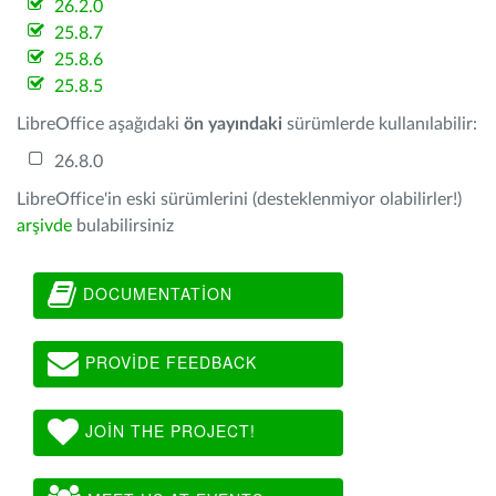
26.2.0
25.8.7
25.8.6
25.8.5
LibreOffice aşağıdaki
ön yayındaki
sürümlerde kullanılabilir:
26.8.0
LibreOffice'in eski sürümlerini (desteklenmiyor olabilirler!)
arşivde
bulabilirsiniz
DOCUMENTATION
PROVIDE FEEDBACK
JOIN THE PROJECT!