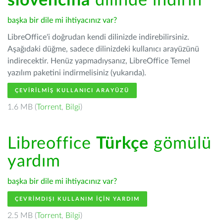
slovenčina
dilinde indirin
başka bir dile mi ihtiyacınız var?
LibreOffice'i doğrudan kendi dilinizde indirebilirsiniz.
Aşağıdaki düğme, sadece dilinizdeki kullanıcı arayüzünü
indirecektir. Henüz yapmadıysanız, LibreOffice Temel
yazılım paketini indirmelisiniz (yukarıda).
ÇEVIRILMIŞ KULLANICI ARAYÜZÜ
1.6 MB (
Torrent
,
Bilgi
)
Libreoffice
Türkçe
gömülü
yardım
başka bir dile mi ihtiyacınız var?
ÇEVRIMDIŞI KULLANIM IÇIN YARDIM
2.5 MB (
Torrent
,
Bilgi
)