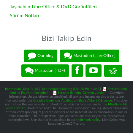
Taşınabilir LibreOffice & DVD Görüntüleri
Sürüm Notları
Bizi Takip Edin
Our blog
Mastodon (LibreOffice)
Mastodon (TDF)
Impressum (Yasal Bilgi)
|
Datenschutzerklärung (Gizlilik Politikası)
|
Statutes (non-
binding English translation)
-
Satzung (binding German version)
| Copyright
information: Unless otherwise specified, all text and images on this website are
licensed under the
Creative Commons Attribution-Share Alike 3.0 License
. This does
not include the source code of LibreOffice, which is licensed under the
Mozilla Public
License v2.0
. “LibreOffice” and “The Document Foundation” are registered trademarks
of their corresponding registered owners or are in actual use as trademarks in one or
more countries. Their respective logos and icons are also subject to international
copyright laws. Use thereof is explained in our
trademark policy
. LibreOffice was
based on OpenOffice.org.