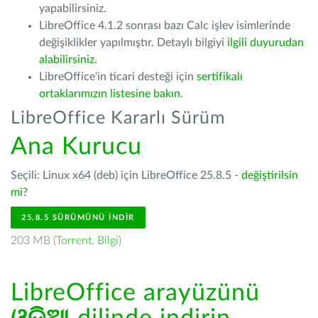
yapabilirsiniz.
LibreOffice 4.1.2 sonrası bazı Calc işlev isimlerinde
değişiklikler yapılmıştır. Detaylı bilgiyi
ilgili duyurudan
alabilirsiniz.
LibreOffice'in ticari desteği için
sertifikalı
ortaklarımızın listesine bakın
.
LibreOffice Kararlı Sürüm
Ana Kurucu
Seçili: Linux x64 (deb) için LibreOffice 25.8.5 -
değiştirilsin
mi?
25.8.5 SÜRÜMÜNÜ İNDIR
203 MB (
Torrent
,
Bilgi
)
LibreOffice arayüzünü