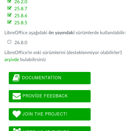
26.2.0
25.8.7
25.8.6
25.8.5
LibreOffice aşağıdaki
ön yayındaki
sürümlerde kullanılabilir:
26.8.0
LibreOffice'in eski sürümlerini (desteklenmiyor olabilirler!)
arşivde
bulabilirsiniz
DOCUMENTATION
PROVIDE FEEDBACK
JOIN THE PROJECT!