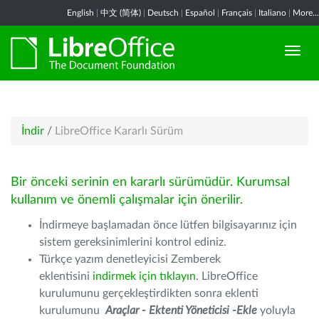
English
|
中文 (简体)
|
Deutsch
|
Español
|
Français
|
Italiano
|
More...
İndir
/
LibreOffice Kararlı Sürüm
Bir önceki serinin en kararlı sürümüdür. Kurumsal
kullanım ve önemli çalışmalar için önerilir.
İndirmeye başlamadan önce lütfen bilgisayarınız için
sistem gereksinimlerini kontrol ediniz.
Türkçe yazım denetleyicisi Zemberek
eklentisini
indirmek için tıklayın
. LibreOffice
kurulumunu gerçekleştirdikten sonra eklenti
kurulumunu
Araçlar - Ektenti Yöneticisi -Ekle
yoluyla