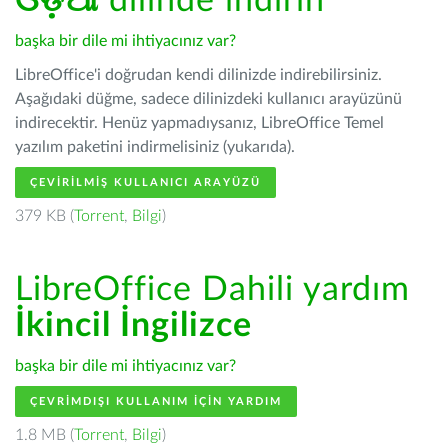
ଓଡ଼ିଆ
dilinde indirin
başka bir dile mi ihtiyacınız var?
LibreOffice'i doğrudan kendi dilinizde indirebilirsiniz.
Aşağıdaki düğme, sadece dilinizdeki kullanıcı arayüzünü
indirecektir. Henüz yapmadıysanız, LibreOffice Temel
yazılım paketini indirmelisiniz (yukarıda).
ÇEVIRILMIŞ KULLANICI ARAYÜZÜ
379 KB (
Torrent
,
Bilgi
)
LibreOffice Dahili yardım
İkincil İngilizce
başka bir dile mi ihtiyacınız var?
ÇEVRIMDIŞI KULLANIM IÇIN YARDIM
1.8 MB (
Torrent
,
Bilgi
)